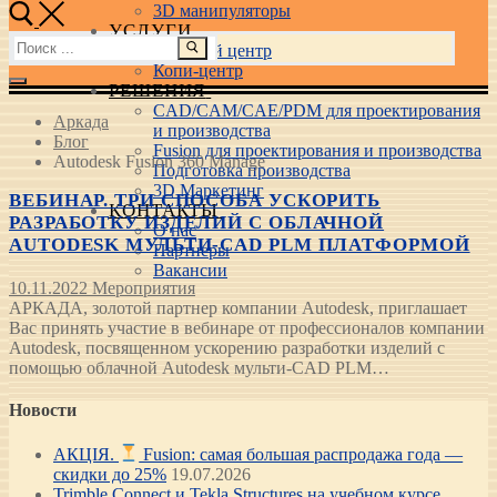
3D манипуляторы
УСЛУГИ
Найти:
Учебный центр
Копи-центр
РЕШЕНИЯ
CAD/CAM/CAE/PDM для проектирования
Аркада
и производства
Блог
Fusion для проектирования и производства
Autodesk Fusion 360 Manage
Подготовка производства
3D Маркетинг
ВЕБИНАР. ТРИ СПОСОБА УСКОРИТЬ
КОНТАКТЫ
РАЗРАБОТКУ ИЗДЕЛИЙ С ОБЛАЧНОЙ
О нас
AUTODESK МУЛЬТИ-CAD PLM ПЛАТФОРМОЙ
Партнеры
Вакансии
10.11.2022
Мероприятия
АРКАДА, золотой партнер компании Autodesk, приглашает
Вас принять участие в вебинаре от профессионалов компании
Autodesk, посвященном ускорению разработки изделий с
помощью облачной Autodesk мульти-CAD PLM…
Новости
АКЦІЯ.
Fusion: самая большая распродажа года —
скидки до 25%
19.07.2026
Trimble Connect и Tekla Structures на учебном курсе