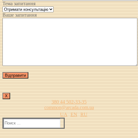
Тема запитання
Ваше запитання
Х
380 44 502-33-35
common@arcada.com.ua
UA
EN
RU
Найти: