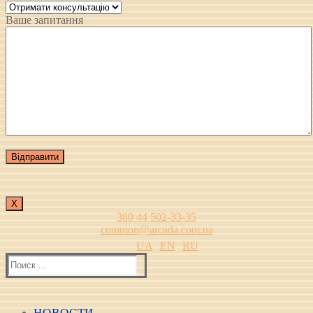
Ваше запитання
Х
380 44 502-33-35
common@arcada.com.ua
UA
EN
RU
Найти:
НОВОСТИ