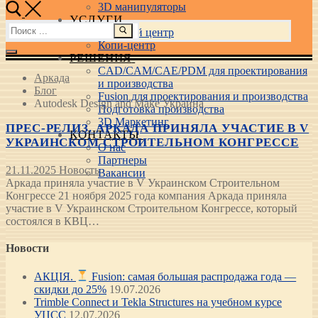
3D манипуляторы
УСЛУГИ
Найти:
Учебный центр
Копи-центр
РЕШЕНИЯ
CAD/CAM/CAE/PDM для проектирования
Аркада
и производства
Блог
Fusion для проектирования и производства
Autodesk Design and Make Украина
Подготовка производства
3D Маркетинг
ПРЕС-РЕЛИЗ. АРКАДА ПРИНЯЛА УЧАСТИЕ В V
КОНТАКТЫ
УКРАИНСКОМ СТРОИТЕЛЬНОМ КОНГРЕССЕ
О нас
Партнеры
21.11.2025
Новость
Вакансии
Аркада приняла участие в V Украинском Строительном
Конгрессе 21 ноября 2025 года компания Аркада приняла
участие в V Украинском Строительном Конгрессе, который
состоялся в КВЦ…
Новости
АКЦІЯ.
Fusion: самая большая распродажа года —
скидки до 25%
19.07.2026
Trimble Connect и Tekla Structures на учебном курсе
УЦСС
12.07.2026