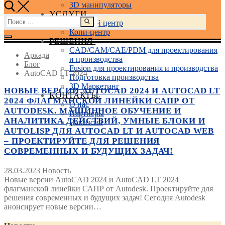
3D манипуляторы
УСЛУГИ
Найти:
Учебный центр
Копи-центр
РЕШЕНИЯ
CAD/CAM/CAE/PDM для проектирования
Аркада
и производства
Блог
Fusion для проектирования и производства
AutoCAD LT 2024
Подготовка производства
3D Маркетинг
НОВЫЕ ВЕРСИИ AUTOCAD 2024 И AUTOCAD LT
КОНТАКТЫ
2024 ФЛАГМАНСКОЙ ЛИНЕЙКИ САПР ОТ
О нас
AUTODESK. МАШИННОЕ ОБУЧЕНИЕ И
Партнеры
АНАЛИТИКА ДЕЙСТВИЙ, УМНЫЕ БЛОКИ И
Вакансии
AUTOLISP ДЛЯ AUTOCAD LT И AUTOCAD WEB
– ПРОЕКТИРУЙТЕ ДЛЯ РЕШЕНИЯ
СОВРЕМЕННЫХ И БУДУЩИХ ЗАДАЧ!
28.03.2023
Новость
Новые версии AutoCAD 2024 и AutoCAD LT 2024
флагманской линейки САПР от Autodesk. Проектируйте для
решения современных и будущих задач! Сегодня Autodesk
анонсирует новые версии…