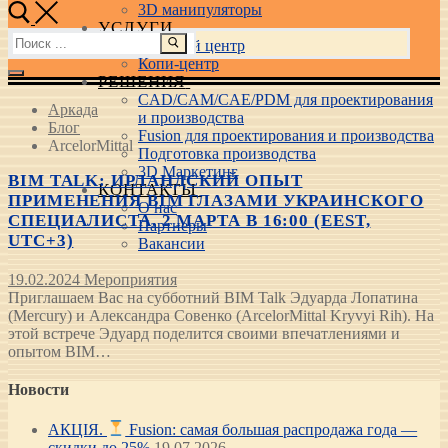
3D манипуляторы
УСЛУГИ
Найти:
Учебный центр
Копи-центр
РЕШЕНИЯ
CAD/CAM/CAE/PDM для проектирования
Аркада
и производства
Блог
Fusion для проектирования и производства
ArcelorMittal
Подготовка производства
3D Маркетинг
BIM TALK: ИРЛАНДСКИЙ ОПЫТ
КОНТАКТЫ
ПРИМЕНЕНИЯ BIM ГЛАЗАМИ УКРАИНСКОГО
О нас
СПЕЦИАЛИСТА. 2 МАРТА В 16:00 (EEST,
Партнеры
UTC+3)
Вакансии
19.02.2024
Мероприятия
Приглашаем Вас на субботний BIM Talk Эдуарда Лопатина
(Mercury) и Александра Совенко (ArcelorMittal Kryvyi Rih). На
этой встрече Эдуард поделится своими впечатлениями и
опытом BIM…
Новости
АКЦІЯ.
Fusion: самая большая распродажа года —
скидки до 25%
19.07.2026