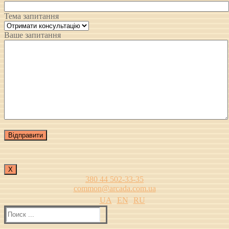
Тема запитання
Ваше запитання
Х
380 44 502-33-35
common@arcada.com.ua
UA
EN
RU
Найти: