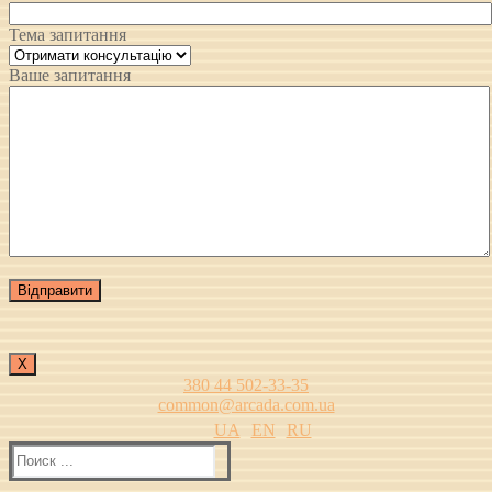
Тема запитання
Ваше запитання
Х
380 44 502-33-35
common@arcada.com.ua
UA
EN
RU
Найти: