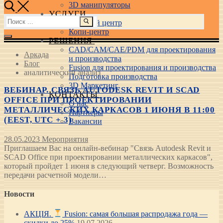
3D манипуляторы
УСЛУГИ
Найти:
Учебный центр
Копи-центр
РЕШЕНИЯ
CAD/CAM/CAE/PDM для проектирования
Аркада
и производства
Блог
Fusion для проектирования и производства
аналитический анализ
Подготовка производства
3D Маркетинг
ВЕБИНАР. СВЯЗЬ AUTODESK REVIT И SCAD
КОНТАКТЫ
OFFICE ПРИ ПРОЕКТИРОВАНИИ
О нас
МЕТАЛЛИЧЕСКИХ КАРКАСОВ 1 ИЮНЯ В 11:00
Партнеры
(EEST, UTC + 3)
Вакансии
28.05.2023
Мероприятия
Приглашаем Вас на онлайн-вебинар "Связь Autodesk Revit и
SCAD Office при проектировании металлических каркасов",
который пройдет 1 июня в следующий четверг. Возможность
передачи расчетной модели…
Новости
АКЦІЯ.
Fusion: самая большая распродажа года —
скидки до 25%
19.07.2026