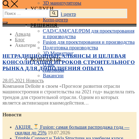
3D манипуляторы
УСЛУГИ
Найти:
Учебный центр
Копи-центр
РЕШЕНИЯ
CAD/CAM/CAE/PDM для проектирования
Аркада
и производства
Блог
Fusion для проектирования и производства
Акватерм
Подготовка производства
3D Маркетинг
НЕТРАДИЦИОННЫЕ АЛЬЯНСЫ И ЦЕЛЕВАЯ
КОНТАКТЫ
КОНСОЛИДАЦИЯ ИГРОКОВ СТРОИТЕЛЬНОГО
О нас
РЫНКА ДЛЯ ДОПОЛНЕНИЯ ОПЫТА
Партнеры
Вакансии
28.05.2021
Новость
Компания Delloite в своем «Прогнозе развития отрасли
машиностроения и строительства на 2021 год» выделила пять
трендов для строительной отрасли. Одним из которых
является активизация взаимодействия…
Новости
АКЦІЯ.
Fusion: самая большая распродажа года —
скидки до 25%
19.07.2026
Trimble Connect и Tekla Structures на учебном курсе