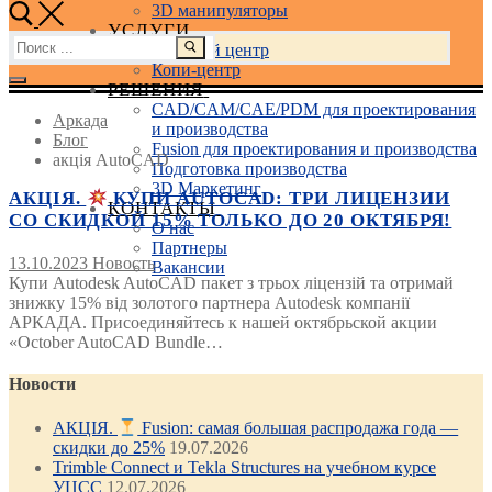
3D манипуляторы
УСЛУГИ
Найти:
Учебный центр
Копи-центр
РЕШЕНИЯ
CAD/CAM/CAE/PDM для проектирования
Аркада
и производства
Блог
Fusion для проектирования и производства
акція AutoCAD
Подготовка производства
3D Маркетинг
АКЦІЯ.
КУПИ AUTOCAD: ТРИ ЛИЦЕНЗИИ
КОНТАКТЫ
СО СКИДКОЙ 15% ТОЛЬКО ДО 20 ОКТЯБРЯ!
О нас
Партнеры
13.10.2023
Новость
Вакансии
Купи Autodesk AutoCAD пакет з трьох ліцензій та отримай
знижку 15% від золотого партнера Autodesk компанії
АРКАДА. Присоединяйтесь к нашей октябрьской акции
«October AutoCAD Bundle…
Новости
АКЦІЯ.
Fusion: самая большая распродажа года —
скидки до 25%
19.07.2026
Trimble Connect и Tekla Structures на учебном курсе
УЦСС
12.07.2026