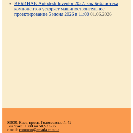
ВЕБИНАР. Autodesk Inventor 2027: как Библиотека
компонентов ускоряет машиностроительное
проектирование 5 июня 2026 в 11:00
01.06.2026
03039, Киев, просп. Голосеевський, 42
Тел./факс:
+380 44 502-33-35
e-mail:
common@arcada.com.ua