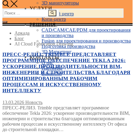
3D манипуляторы
УСЛУГИ
Найти:
Учебный центр
Копи-центр
РЕШЕНИЯ
CAD/CAM/CAE/PDM для проектирования
Аркада
и производства
Блог
Fusion для проектирования и производства
AI Cloud Fabrication Drawing
Подготовка производства
3D Маркетинг
ПРЕСС-РЕЛИЗ. TRIMBLE ПРЕДСТАВЛЯЕТ
КОНТАКТЫ
ПРОГРАММНОЕ ОБЕСПЕЧЕНИЕ TEKLA 2026:
О нас
УСКОРЕНИЕ ПРОИЗВОДИТЕЛЬНОСТИ BIM,
Партнеры
ИНЖЕНЕРИИ И СТРОИТЕЛЬСТВА БЛАГОДАРЯ
Вакансии
ОПТИМИЗИРОВАННЫМ РАБОЧИМ
ПРОЦЕССАМ И ИСКУССТВЕННОМУ
ИНТЕЛЛЕКТУ
13.03.2026
Новость
ПРЕСС-РЕЛИЗ. Trimble представляет программное
обеспечение Tekla 2026: ускорение производительности BIM,
инженерии и строительства благодаря оптимизированным
рабочим процессам и искусственному интеллекту От офиса
до строительной площадки…