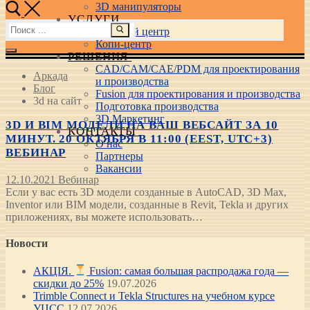
3D манипуляторы
УСЛУГИ
Найти:
Учебный центр
Копи-центр
РЕШЕНИЯ
CAD/CAM/CAE/PDM для проектирования
Аркада
и производства
Блог
Fusion для проектирования и производства
3d на сайт
Подготовка производства
3D Маркетинг
3D И BIM МОДЕЛИ НА ВАШ ВЕБСАЙТ ЗА 10
КОНТАКТЫ
МИНУТ. 20 ОКТЯБРЯ В 11:00 (EEST, UTC+3)
О нас
ВЕБИНАР
Партнеры
Вакансии
12.10.2021
Вебинар
Если у вас есть 3D модели созданные в AutoCAD, 3D Max,
Inventor или BIM модели, созданные в Revit, Tekla и других
приложениях, вы можете использовать…
Новости
АКЦІЯ.
Fusion: самая большая распродажа года —
скидки до 25%
19.07.2026
Trimble Connect и Tekla Structures на учебном курсе
УЦСС
12.07.2026