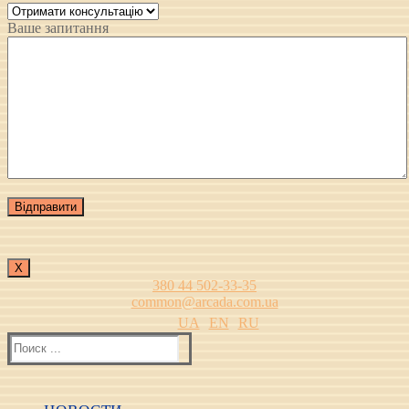
Ваше запитання
Х
380 44 502-33-35
common@arcada.com.ua
UA
EN
RU
Найти: