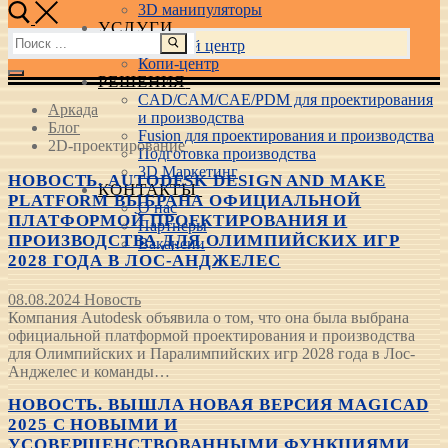
3D манипуляторы
УСЛУГИ
Найти:
Учебный центр
Копи-центр
РЕШЕНИЯ
CAD/CAM/CAE/PDM для проектирования
Аркада
и производства
Блог
Fusion для проектирования и производства
2D-проектирование
Подготовка производства
3D Маркетинг
НОВОСТЬ. AUTODESK DESIGN AND MAKE
КОНТАКТЫ
PLATFORM ВЫБРАНА ОФИЦИАЛЬНОЙ
О нас
ПЛАТФОРМОЙ ПРОЕКТИРОВАНИЯ И
Партнеры
ПРОИЗВОДСТВА ДЛЯ ОЛИМПИЙСКИХ ИГР
Вакансии
2028 ГОДА В ЛОС-АНДЖЕЛЕС
08.08.2024
Новость
Компания Autodesk объявила о том, что она была выбрана
официальной платформой проектирования и производства
для Олимпийских и Паралимпийских игр 2028 года в Лос-
Анджелес и команды…
НОВОСТЬ. ВЫШЛА НОВАЯ ВЕРСИЯ MAGICAD
2025 С НОВЫМИ И
УСОВЕРШЕНСТВОВАННЫМИ ФУНКЦИЯМИ