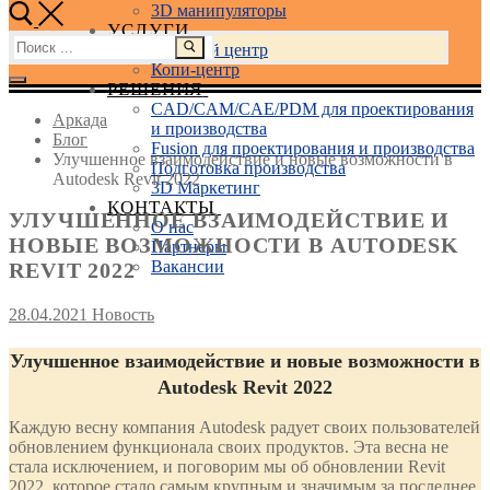
3D манипуляторы
УСЛУГИ
Найти:
Учебный центр
Копи-центр
РЕШЕНИЯ
CAD/CAM/CAE/PDM для проектирования
Аркада
и производства
Блог
Fusion для проектирования и производства
Улучшенное взаимодействие и новые возможности в
Подготовка производства
Autodesk Revit 2022
3D Маркетинг
КОНТАКТЫ
УЛУЧШЕННОЕ ВЗАИМОДЕЙСТВИЕ И
О нас
НОВЫЕ ВОЗМОЖНОСТИ В AUTODESK
Партнеры
Вакансии
REVIT 2022
28.04.2021
Новость
Улучшенное взаимодействие и новые возможности в
Autodesk Revit 2022
Каждую весну компания Autodesk радует своих пользователей
обновлением функционала своих продуктов. Эта весна не
стала исключением, и поговорим мы об обновлении Revit
2022, которое стало самым крупным и значимым за последнее