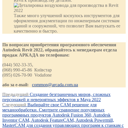
Revit к производству деталей.
Также много улучшений коснулось инструментов для
оформления документации по инженерным системам
зданий и сооружений, что позволит Вам выпускать ее
качественно и быстро.
По вопросам приобретения программного обеспечения
Autodesk
Revit
2022, обращайтесь к менеджерам отдела
продаж АРКАДА по телефонам:
(044) 502-33-35,
(068) 990-45-86 Київстар
(095) 026-70-90 Vodafone
або за e-mail:
common@arcada.com.ua
Навигация
Предыдущая
Предыдущий
Создание безграничных миров, сложных
запись:
персонажей и невероятных эффектов в Maya 2022
по
Следующая
Следующий
Выбирайте свое CAM решение для
записям
запись:
механообработки. Смотрите сравнение популярных
программных продуктов Autodesk Fusion 360, Autodesk
Inventor CAM, Autodesk FeatureCAM, Autodesk Powermill,
MasterCAM для создания управляющих программ к станкам с