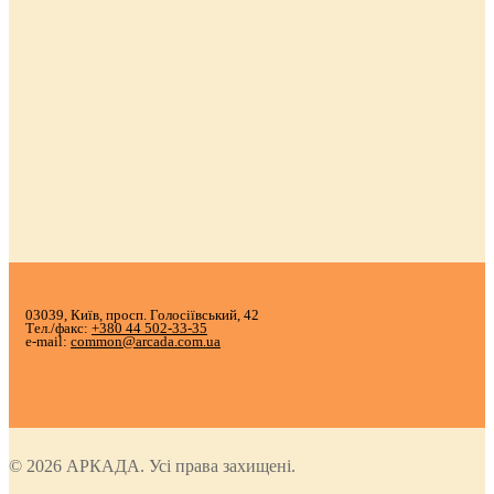
03039, Київ, просп. Голосіївський, 42
Тел./факс:
+380 44 502-33-35
e-mail:
common@arcada.com.ua
© 2026 АРКАДА. Усі права захищені.