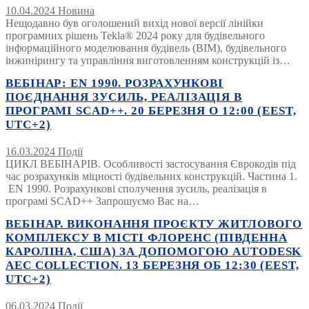
10.04.2024
Новина
Нещодавно був оголошений вихід нової версії лінійки
програмних рішень Tekla® 2024 року для будівельного
інформаційного моделювання будівель (BIM), будівельного
інжинірингу та управління виготовленням конструкцій із…
ВЕБІНАР: EN 1990. РОЗРАХУНКОВІ
ПОЄДНАННЯ ЗУСИЛЬ, РЕАЛІЗАЦІЯ В
ПРОГРАМІ SCAD++. 20 БЕРЕЗНЯ О 12:00 (EEST,
UTC+2)
16.03.2024
Події
ЦИКЛ ВЕБІНАРІВ. Особливості застосування Єврокодів під
час розрахунків міцності будівельних конструкцій. Частина 1.
EN 1990. Розрахункові сполучення зусиль, реалізація в
програмі SCAD++ Запрошуємо Вас на…
ВЕБІНАР. ВИКОНАННЯ ПРОЄКТУ ЖИТЛОВОГО
КОМПЛЕКСУ В МІСТІ ФЛОРЕНС (ПІВДЕННА
КАРОЛІНА, США) ЗА ДОПОМОГОЮ AUTODESK
AEC COLLECTION. 13 БЕРЕЗНЯ ОБ 12:30 (EEST,
UTC+2)
06.03.2024
Події