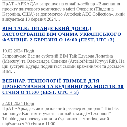
ПрАТ «АРКАДА» запрошує на онлайн-вебінар «Виконання
проєкту житлового комплексу в місті Флоренс (Південна
Кароліна, США) за допомогою Autodesk AEC Collection», який
відбудеться 13 березня 2024…
BIM TALK: ІРЛАНДСЬКИЙ ДОСВІД
ЗАСТОСУВАННЯ BIM ОЧИМА УКРАЇНСЬКОГО
ФАХІВЦЯ. 2 БЕРЕЗНЯ О 16:00 (EEST, UTC+3)
19.02.2024
Події
Запрошуємо Вас на суботній BIM Talk Едуарда Лопатіна
(Mercury) та Олександра Совенка (ArcelorMittal Kryvyi Rih). На
цій зустрічі Едуард поділиться своїми враженнями та досвідом
BIM…
ВЕБІНАР. ТЕХНОЛОГІЇ TRIMBLE ДЛЯ
ПРОЕКТУВАННЯ ТА БУДІВНИЦТВА МОСТІВ. 30
СІЧНЯ О 11:00 (EEST, UTC + 3)
22.01.2024
Події
ПрАТ «Аркада», авторизований реселер корпорації Trimble,
запрошує Вас взяти участь в онлайн-заході «Технології
Trimble для проектування та будівництва мостів», який
відбудеться 30 січня в 11:00…