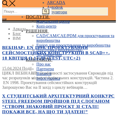
ARCADA
Autodesk
Пошук:
3D маніпулятори
ПОСЛУГИ
Навчальний центр
Копі-центр
Аркада
РІШЕННЯ
Блог
CAD/CAM/CAE/PDM для проєктування та
BIM
виробництва
Fusion для проєктування та виробництва
ВЕБІНАР: EN 1998. ПРОЕКТУВАННЯ
Підготовка виробництва
СЕЙСМОСТІЙКИХ КОНСТРУКЦІЙ В SCAD++.
3D Маркетинг
18 КВІТНЯ О 13:00 (EEST, UTC+2)
КОНТАКТИ
Про нас
15.04.2024
Події
Партнери
ЦИКЛ ВЕБІНАРІВ. Особливості застосування Єврокодів під
Вакансії
час розрахунків міцності будівельних конструкцій. Частина 2.
Інфосторінка
EN 1998. Проектування сейсмостійких конструкцій
Запрошуємо Вас на ІІ захід з циклу вебінарів…
Х СТУДЕНТСЬКИЙ АРХІТЕКТУРНИЙ КОНКУРС
STEEL FREEDOM ПРОЙШОВ ПІД СЛОГАНОМ
“СТВОРИ ЗНАКОВИЙ ПРОЄКТ ЗІ СТАЛІ!
ПОКАЖИ ВСЕ, НА ЩО ТИ ЗДАТЕН!”