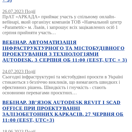
26.07.2023
Події
ПрАТ «АРКАДА» приймає участь у спільному онлайн-
вебінарі, який організує компанія ТОВ «Навчальний центр
«Parametric» м. Львів, і запрошує всіх зацікавлених осіб 1
серпня прийняти участь…
ВЕБІНАР. АВТОМАТИЗАЦІЯ
ІНФРАСТРУКТУРНОГО ТА МІСТОБУДІВНОГО
ПРОЕКТУВАННЯ З ТЕХНОЛОГІЯМИ
AUTODESK. 3 СЕРПНЯ ОБ 11:00 (EEST, UTC + 3)
24.07.2023
Події
Сьогодні інфраструктурні та містобудівні проєкти в Україні
стикаються з безліччю викликів, що вимагають швидких і
ефективних рішень. Швидкість і гнучкість - стають
основними перевагами проєктних…
ВЕБІНАР. ЗВ’ЯЗОК AUTODESK REVIT І SCAD
OFFICE ПРИ ПРОЕКТУВАННІ
ЗАЛІЗОБЕТОННИХ КАРКАСІВ. 27 ЧЕРВНЯ ОБ
11:00 (EEST, UTC+3)
18.06.2023
Події