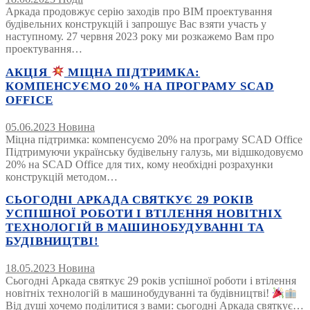
Аркада продовжує серію заходів про BIM проектування
будівельних конструкцій і запрошує Вас взяти участь у
наступному. 27 червня 2023 року ми розкажемо Вам про
проектування…
АКЦІЯ
МІЦНА ПІДТРИМКА:
КОМПЕНСУЄМО 20% НА ПРОГРАМУ SCAD
OFFICE
05.06.2023
Новина
Міцна підтримка: компенсуємо 20% на програму SCAD Office
Підтримуючи українську будівельну галузь, ми відшкодовуємо
20% на SCAD Office для тих, кому необхідні розрахунки
конструкцій методом…
СЬОГОДНІ АРКАДА СВЯТКУЄ 29 РОКІВ
УСПІШНОЇ РОБОТИ І ВТІЛЕННЯ НОВІТНІХ
ТЕХНОЛОГІЙ В МАШИНОБУДУВАННІ ТА
БУДІВНИЦТВІ!
18.05.2023
Новина
Сьогодні Аркада святкує 29 років успішної роботи і втілення
новітніх технологій в машинобудуванні та будівництві!
Від душі хочемо поділитися з вами: сьогодні Аркада святкує…