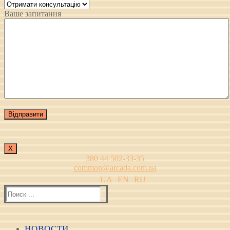
Ваше запитання
Х
380 44 502-33-35
common@arcada.com.ua
UA
EN
RU
Найти:
НОВОСТИ