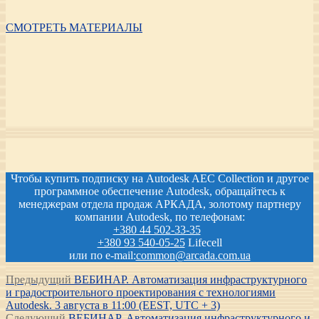
СМОТРЕТЬ МАТЕРИАЛЫ
Чтобы купить подписку на Autodesk AEC Collection и другое
программное обеспечение Autodesk, обращайтесь к
менеджерам отдела продаж АРКАДА, золотому партнеру
компании Autodesk, по телефонам:
+380 44 502-33-35
+380 93 540-05-25
Lifecell
или по e-mail:
common@arcada.com.ua
Навигация
Предыдущая
Предыдущий
ВЕБИНАР. Автоматизация инфраструктурного
запись:
и градостроительного проектирования с технологиями
по
Autodesk. 3 августа в 11:00 (EEST, UTC + 3)
Следующая
Следующий
ВЕБИНАР. Автоматизация инфраструктурного и