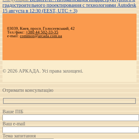
записям
запись:
градостроительного проектирования с технологиями Autodesk
15 августа в 12:30 (EEST, UTC + 3)
03039, Киев, просп. Голосеевський, 42
Тел./факс:
+380 44 502-33-35
e-mail:
common@arcada.com.ua
© 2026 АРКАДА. Усі права захищені.
Отримати консультацію
Ваше ПІБ
Ваш e-mail
Тема запитання