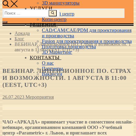
3D манипуляторы
УСЛУГИ
Найти:
Учебный центр
Копи-центр
РЕШЕНИЯ
CAD/CAM/CAE/PDM для проектирования
Аркада
и производства
Блог
Fusion для проектирования и производства
ВЕБИНАР. Лицензионное ПО. Страх и возможности. 1
Подготовка производства
августа в 11:00 (EEST, UTC+3)
3D Маркетинг
КОНТАКТЫ
О нас
Партнеры
ВЕБИНАР. ЛИЦЕНЗИОННОЕ ПО. СТРАХ
Вакансии
И ВОЗМОЖНОСТИ. 1 АВГУСТА В 11:00
(EEST, UTC+3)
26.07.2023
Мероприятия
ЧАО «АРКАДА» принимает участие в совместном онлайн-
вебинаре, организованном компанией ООО «Учебный
центр «Parametric» г. Львов, и приглашает всех