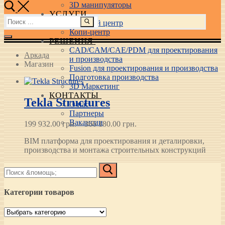
3D манипуляторы
УСЛУГИ
Найти:
Учебный центр
Копи-центр
РЕШЕНИЯ
CAD/CAM/CAE/PDM для проектирования
Аркада
и производства
Магазин
Fusion для проектирования и производства
Подготовка производства
3D Маркетинг
КОНТАКТЫ
Tekla Structures
О нас
Партнеры
Вакансии
Диапазон
199 932.00
грн.
–
366 180.00
грн.
цен:
BIM платформа для проектирования и деталировки,
199 932.00 грн.
производства и монтажа строительных конструкций
–
366 180.00 грн.
Найти:
Категории товаров