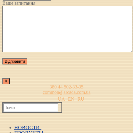
Ваше запитання
Х
380 44 502-33-35
common@arcada.com.ua
UA
EN
RU
Найти:
НОВОСТИ
ПРОДУКТЫ
Все новости