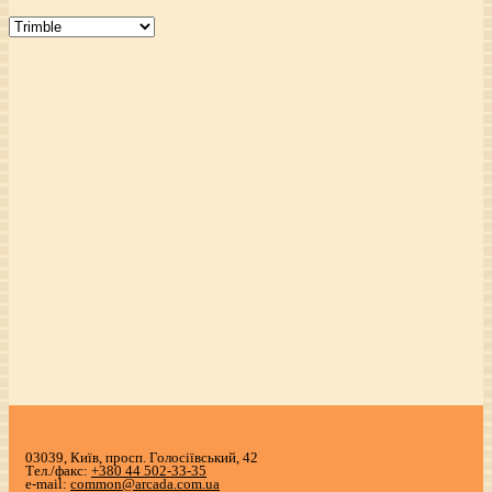
03039, Київ, просп. Голосіївський, 42
Тел./факс:
+380 44 502-33-35
e-mail:
common@arcada.com.ua