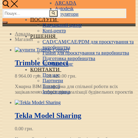
ARCADA
Autodesk
Пошук:
3D маніпулятори
ПОСЛУГИ
Навчальний центр
Копі-центр
Аркада
РІШЕННЯ
Магазин
CAD/CAM/CAE/PDM для проєктування та
виробництва
Fusion для проєктування та виробництва
Підготовка виробництва
Trimble Connect
3D Маркетинг
КОНТАКТИ
Про нас
Price
8 964.00
грн.
–
18 420.00
грн.
Партнери
range:
Вакансії
Хмарна BIM платформа для спільної роботи всіх
8 964.00 грн.
Інфосторінка
зацікавлених сторін при реалізації будівельних проектів
through
18 420.00 грн.
Tekla Model Sharing
0.00
грн.