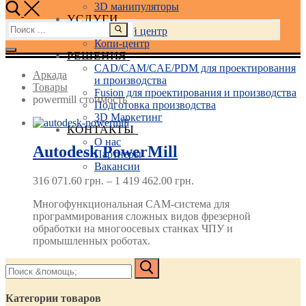
3D манипуляторы
УСЛУГИ
Найти:
Учебный центр
Копи-центр
РЕШЕНИЯ
CAD/CAM/CAE/PDM для проектирования
Аркада
и производства
Товары
Fusion для проектирования и производства
powermill стоимость
Подготовка производства
3D Маркетинг
КОНТАКТЫ
О нас
Autodesk PowerMill
Партнеры
Вакансии
Диапазон
316 071.60
грн.
–
1 419 462.00
грн.
цен:
Многофункциональная CAM-система для
316 071.60 грн.
программирования сложных видов фрезерной
–
обработки на многоосевых станках ЧПУ и
1 419 462.00 грн.
промышленных роботах.
Найти:
Категории товаров