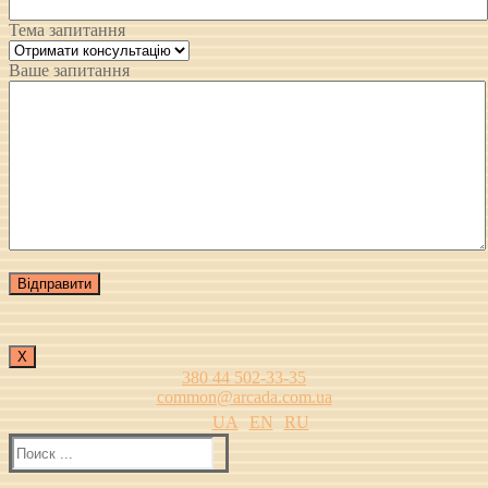
Тема запитання
Ваше запитання
Х
380 44 502-33-35
common@arcada.com.ua
UA
EN
RU
Найти: