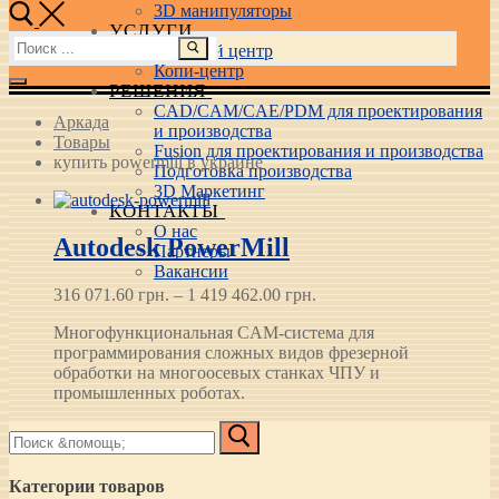
3D манипуляторы
УСЛУГИ
Найти:
Учебный центр
Копи-центр
РЕШЕНИЯ
CAD/CAM/CAE/PDM для проектирования
Аркада
и производства
Товары
Fusion для проектирования и производства
купить powermill в украине
Подготовка производства
3D Маркетинг
КОНТАКТЫ
О нас
Autodesk PowerMill
Партнеры
Вакансии
Диапазон
316 071.60
грн.
–
1 419 462.00
грн.
цен:
Многофункциональная CAM-система для
316 071.60 грн.
программирования сложных видов фрезерной
–
обработки на многоосевых станках ЧПУ и
1 419 462.00 грн.
промышленных роботах.
Найти:
Категории товаров