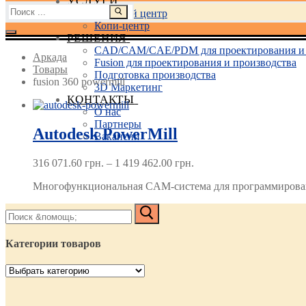
УСЛУГИ
Найти:
Учебный центр
Копи-центр
РЕШЕНИЯ
CAD/CAM/CAE/PDM для проектирования и 
Аркада
Fusion для проектирования и производства
Товары
Подготовка производства
fusion 360 powermill
3D Маркетинг
КОНТАКТЫ
О нас
Партнеры
Autodesk PowerMill
Вакансии
Диапазон
316 071.60
грн.
–
1 419 462.00
грн.
цен:
Многофункциональная CAM-система для программирован
316 071.60 грн.
–
Найти:
1 419 462.00 грн.
Категории товаров