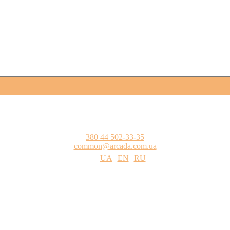
380 44 502-33-35
common@arcada.com.ua
UA
EN
RU