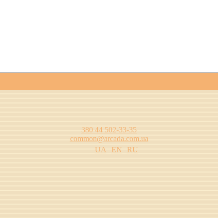
380 44 502-33-35
common@arcada.com.ua
UA
EN
RU