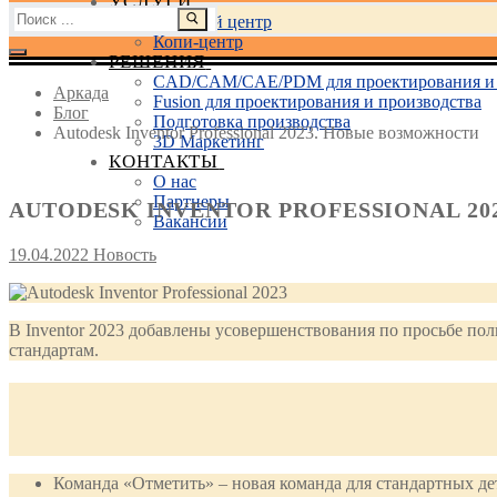
УСЛУГИ
Найти:
Учебный центр
Копи-центр
РЕШЕНИЯ
CAD/CAM/CAE/PDM для проектирования и 
Аркада
Fusion для проектирования и производства
Блог
Подготовка производства
Autodesk Inventor Professional 2023. Новые возможности
3D Маркетинг
КОНТАКТЫ
О нас
Партнеры
AUTODESK INVENTOR PROFESSIONAL 2
Вакансии
19.04.2022
Новость
В Inventor 2023 добавлены усовершенствования по просьбе по
стандартам.
Команда «Отметить» – новая команда для стандартных дет