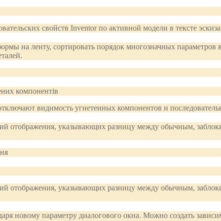
вательских свойств Inventor по активной модели в тексте эскиза
ормы на ленту, сортировать порядок многозначных параметров в 
еталей.
тключают видимость угнетенных компонентов и последователь
ний отображения, указывающих разницу между обычным, забло
ний отображения, указывающих разницу между обычным, забло
аря новому параметру диалогового окна. Можно создать зависим