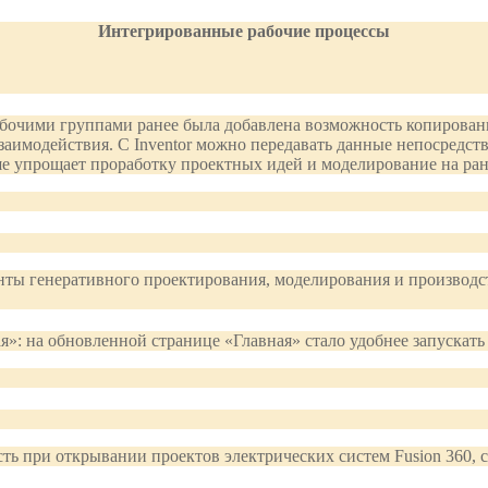
Интегрированные рабочие процессы
очими группами ранее была добавлена возможность копирования д
имодействия. С Inventor можно передавать данные непосредств
ше упрощает проработку проектных идей и моделирование на ран
ты генеративного проектирования, моделирования и производства
я»: на обновленной странице «Главная» стало удобнее запускат
ость при открывании проектов электрических систем Fusion 360,