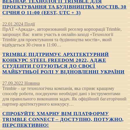
ВЕБІНАР. ТЕХНОЛОГІЇ TRIMBLE ДЛЯ
ПРОЕКТУВАННЯ ТА БУДІВНИЦТВА МОСТІВ. 30
СІЧНЯ О 11:00 (EEST, UTC + 3)
22.01.2024
Події
ПрАТ «Аркада», авторизований реселер корпорації Trimble,
запрошує Вас взяти участь в онлайн-заході «Технології
Trimble для проектування та будівництва мостів», який
відбудеться 30 січня в 11:00…
TRIMBLE ПІДТРИМУЄ АРХІТЕКТУРНИЙ
КОНКУРС STEEL FREEDOM 2022, АДЖЕ
СТУДЕНТИ ГОТУЮТЬСЯ ДО СВОЄЇ
МАЙБУТНЬОЇ РОЛІ У ВІДНОВЛЕННІ УКРАЇНИ
27.09.2022
Новина
Trimble – це технологічна компанія, яка сприяє кращому
способу роботи, поєднуючи необхідні дані з інструментами
для правильного виконання задач. Як офіційний багаторічний
партнер архітектурного конкурсу…
СПРОБУЙТЕ ХМАРНУ BIM ПЛАТФОРМУ
TRIMBLE CONNECT – ДОСТУПНО, ПОТУЖНО,
ПЕРСПЕКТИВНО!