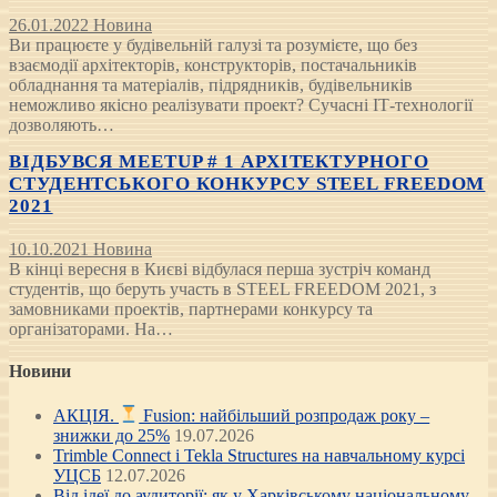
26.01.2022
Новина
Ви працюєте у будівельній галузі та розумієте, що без
взаємодії архітекторів, конструкторів, постачальників
обладнання та матеріалів, підрядників, будівельників
неможливо якісно реалізувати проект? Сучасні ІТ-технології
дозволяють…
ВІДБУВСЯ MEETUP # 1 АРХІТЕКТУРНОГО
СТУДЕНТСЬКОГО КОНКУРСУ STEEL FREEDOM
2021
10.10.2021
Новина
В кінці вересня в Києві відбулася перша зустріч команд
студентів, що беруть участь в STEEL FREEDOM 2021, з
замовниками проектів, партнерами конкурсу та
організаторами. На…
Новини
АКЦІЯ.
Fusion: найбільший розпродаж року –
знижки до 25%
19.07.2026
Trimble Connect і Tekla Structures на навчальному курсі
УЦСБ
12.07.2026
Від ідеї до аудиторії: як у Харківському національному