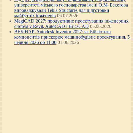
університеті міського господарства імені О.М. Бекетова
впроваджували Tekla Structures для підготовки
майбутніх інженерів
06.07.2026
MagiCAD 2027: продуктивне проєктування інженерних
систем у Revit, AutoCAD і BricsCAD
05.06.2026
ВЕБІНАР. Autodesk Inventor 2027: як Бібліотека
компонентів прискорює машинобудівне проєктування. 5
червня 2026 об 11:00
01.06.2026