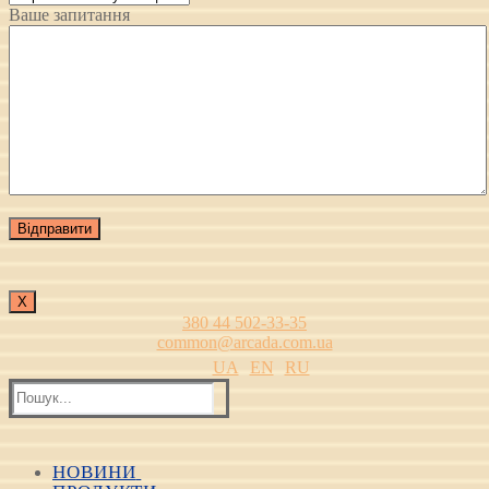
Ваше запитання
Х
380 44 502-33-35
common@arcada.com.ua
UA
EN
RU
Пошук:
НОВИНИ