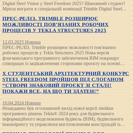
Digital Steel Vision у Steel Freedom 2025? Шановний студент!
Мрієш виграти в спеціальній номінації Trimble Digital Steel…
ПРЕС-РЕЛІЗ. TRIMBLE РОЗШИРЮЄ
МОЖЛИВОСТІ ПОВ’ЯЗАНИХ РОБОЧИХ
ПРОЦЕСІВ У TEKLA STRUCTURES 2025
12.03.2025
Новина
ПРЕС-РЕЛІЗ. Trimble розширює можливості пов'язаних
робочих процесів у Tekla Structures 2025 Нова версія
флагманського програмного забезпечення BIM покращує
співпрацю із зацікавленими сторонами проєкту на основі…
Х СТУДЕНТСЬКИЙ АРХІТЕКТУРНИЙ КОНКУРС
STEEL FREEDOM ПРОЙШОВ ПІД СЛОГАНОМ
“СТВОРИ ЗНАКОВИЙ ПРОЄКТ ЗІ СТАЛІ!
ПОКАЖИ ВСЕ, НА ЩО ТИ ЗДАТЕН!”
10.04.2024
Новина
Нещодавно був оголошений вихід нової версії лінійки
програмних рішень Tekla® 2024 року для будівельного
інформаційного моделювання будівель (BIM), будівельного
інжинірингу та управління виготовленням конструкцій із…