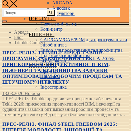
ARCADA
Autodesk
Пошук:
3D маніпулятори
ПОСЛУГИ
Навчальний центр
Копі-центр
Аркада
РІШЕННЯ
Блог
CAD/CAM/CAE/PDM для проєктування та
Trimble Connect
виробництва
Fusion для проєктування та виробництва
ПРЕС-РЕЛІЗ. TRIMBLE ПРЕДСТАВЛЯЄ
Підготовка виробництва
ПРОГРАМНЕ ЗАБЕЗПЕЧЕННЯ TEKLA 2026:
3D Маркетинг
ПРИСКОРЕННЯ ПРОДУКТИВНОСТІ BIM,
КОНТАКТИ
ІНЖЕНЕРІЇ ТА БУДІВНИЦТВА ЗАВДЯКИ
Про нас
ОПТИМІЗОВАНИМ РОБОЧИМ ПРОЦЕСАМ ТА
Партнери
ШТУЧНОМУ ІНТЕЛЕКТУ
Вакансії
Інфосторінка
13.03.2026
Новина
ПРЕС-РЕЛІЗ. Trimble представляє програмне забезпечення
Tekla 2026: прискорення продуктивності BIM, інженерії та
будівництва завдяки оптимізованим робочим процесам та
штучному інтелекту Від офісу до будівельного майданчика…
ПРЕС-РЕЛІЗ. ФІНАЛ STEEL FREEDOM 2025:
ЕНЕРГІЯ МОЛОДОСТІ, ІННОВАЦІЇ ТА