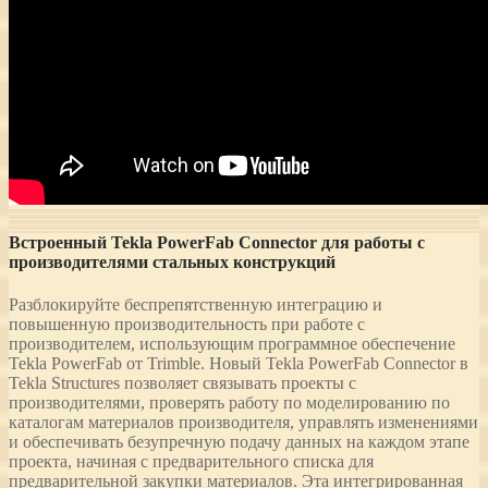
Встроенный Tekla PowerFab Connector для работы с
производителями стальных конструкций
Разблокируйте беспрепятственную интеграцию и
повышенную производительность при работе с
производителем, использующим программное обеспечение
Tekla PowerFab от Trimble. Новый Tekla PowerFab Connector в
Tekla Structures позволяет связывать проекты с
производителями, проверять работу по моделированию по
каталогам материалов производителя, управлять изменениями
и обеспечивать безупречную подачу данных на каждом этапе
проекта, начиная с предварительного списка для
предварительной закупки материалов. Эта интегрированная