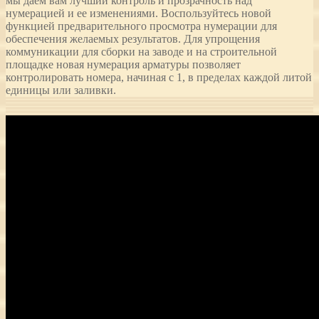
мы даем вам лучший контроль и прозрачность над
нумерацией и ее изменениями. Воспользуйтесь новой
функцией предварительного просмотра нумерации для
обеспечения желаемых результатов. Для упрощения
коммуникации для сборки на заводе и на строительной
площадке новая нумерация арматуры позволяет
контролировать номера, начиная с 1, в пределах каждой литой
единицы или заливки.