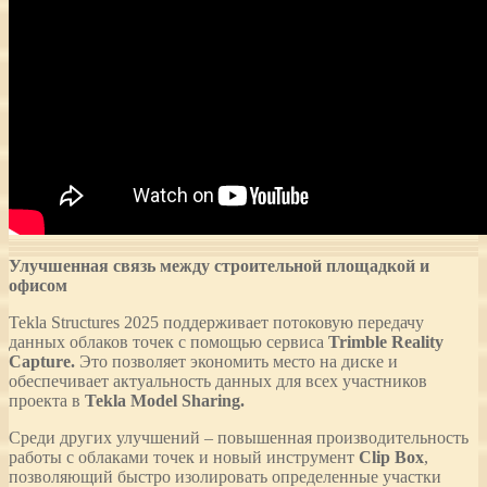
Улучшенная связь между строительной площадкой и
офисом
Tekla Structures 2025 поддерживает потоковую передачу
данных облаков точек с помощью сервиса
Trimble Reality
Capture.
Это позволяет экономить место на диске и
обеспечивает актуальность данных для всех участников
проекта в
Tekla Model Sharing.
Среди других улучшений – повышенная производительность
работы с облаками точек и новый инструмент
Clip Box
,
позволяющий быстро изолировать определенные участки