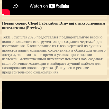
Новый сервис Cloud Fabrication Drawing с искусственным
интеллектом (Preview)
Tekla Structures 2025 представляет предварительную версию
нового поколения инструментов для создания чертежей для
изготовления. Клонирование из тысяч чертежей из лучших
проектов вашей компании, сохраненных в облаке для легкого
доступа, экономит ваше время и усилия при создании
чертежей. Искусственный интеллект помогает вам создавать
ваши облачные коллекции и выбирает лучший шаблон для
клонирования нового чертежа. (Выпущен в режиме
предварительного ознакомления).