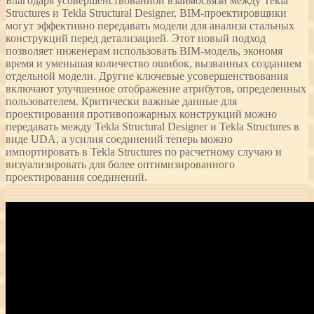
Благодаря усовершенствованной взаимосвязи между Tekla
Structures и Tekla Structural Designer, BIM-проектировщики
могут эффективно передавать модели для анализа стальных
конструкций перед детализацией. Этот новый подход
позволяет инженерам использовать BIM-модель, экономя
время и уменьшая количество ошибок, вызванных созданием
отдельной модели. Другие ключевые усовершенствования
включают улучшенное отображение атрибутов, определенных
пользователем. Критически важные данные для
проектирования противопожарных конструкций можно
передавать между Tekla Structural Designer и Tekla Structures в
виде UDA, а усилия соединений теперь можно
импортировать в Tekla Structures по расчетному случаю и
визуализировать для более оптимизированного
проектирования соединений.