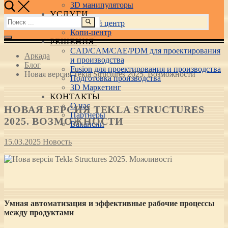
3D манипуляторы
УСЛУГИ
Найти:
Учебный центр
Копи-центр
РЕШЕНИЯ
CAD/CAM/CAE/PDM для проектирования
Аркада
и производства
Блог
Fusion для проектирования и производства
Новая версия Tekla Structures 2025. Возможности
Подготовка производства
3D Маркетинг
КОНТАКТЫ
О нас
НОВАЯ ВЕРСИЯ TEKLA STRUCTURES
Партнеры
2025. ВОЗМОЖНОСТИ
Вакансии
15.03.2025
Новость
Умная автоматизация и эффективные рабочие процессы
между продуктами