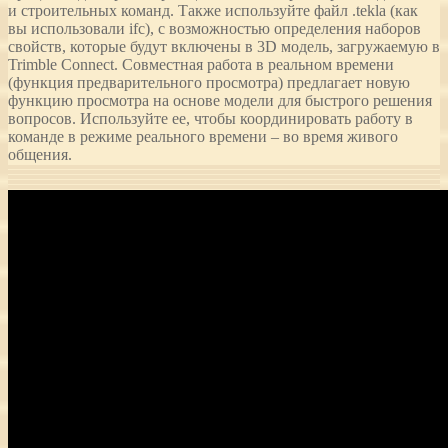
и строительных команд. Также используйте файл .tekla (как
вы использовали ifc), с возможностью определения наборов
свойств, которые будут включены в 3D модель, загружаемую в
Trimble Connect. Совместная работа в реальном времени
(функция предварительного просмотра) предлагает новую
функцию просмотра на основе модели для быстрого решения
вопросов. Используйте ее, чтобы координировать работу в
команде в режиме реального времени – во время живого
общения.