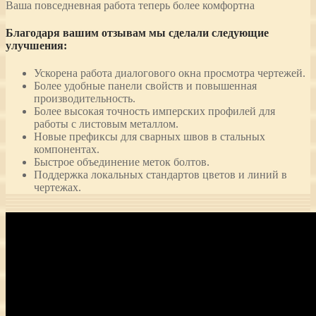
Ваша повседневная работа теперь более комфортна
Благодаря вашим отзывам мы сделали следующие
улучшения:
Ускорена работа диалогового окна просмотра чертежей.
Более удобные панели свойств и повышенная
производительность.
Более высокая точность имперских профилей для
работы с листовым металлом.
Новые префиксы для сварных швов в стальных
компонентах.
Быстрое объединение меток болтов.
Поддержка локальных стандартов цветов и линий в
чертежах.