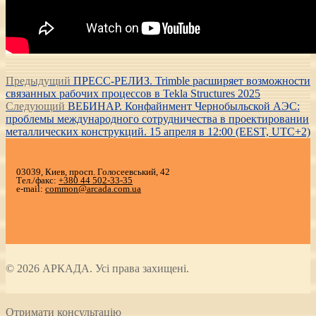
Навигация
Предыдущая
Предыдущий
ПРЕСС-РЕЛИЗ. Trimble расширяет возможности
запись:
связанных рабочих процессов в Tekla Structures 2025
по
Следующая
Следующий
ВЕБИНАР. Конфайнмент Чернобыльской АЭС:
записям
запись:
проблемы международного сотрудничества в проектировании
металлических конструкций. 15 апреля в 12:00 (EEST, UTC+2)
03039, Киев, просп. Голосеевський, 42
Тел./факс:
+380 44 502-33-35
e-mail:
common@arcada.com.ua
© 2026 АРКАДА. Усі права захищені.
Отримати консультацію