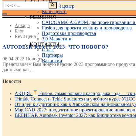
УСЛУГИ
Найти:
Учебный центр
Копи-центр
РЕШЕНИЯ
CAD/CAM/CAE/PDM для проектирования и 
Аркада
Fusion для проектирования и производства
Блог
Подготовка производства
Revit цена
3D Маркетинг
КОНТАКТЫ
AUTODESK REVIT 2023. ЧТО НОВОГО?
О нас
Партнеры
06.04.2022
Новость
Вакансии
Представляем Вам новую версию 2023 программного продукта A
данными как…
Новости
АКЦІЯ.
Fusion: самая большая распродажа года — ск
Trimble Connect и Tekla Structures на учебном курсе УЦСС
От идеи к аудитории: как в Харьковском национальном ун
MagiCAD 2027: продуктивное проектирование инженерны
ВЕБИНАР. Autodesk Inventor 2027: как Библиотека компо