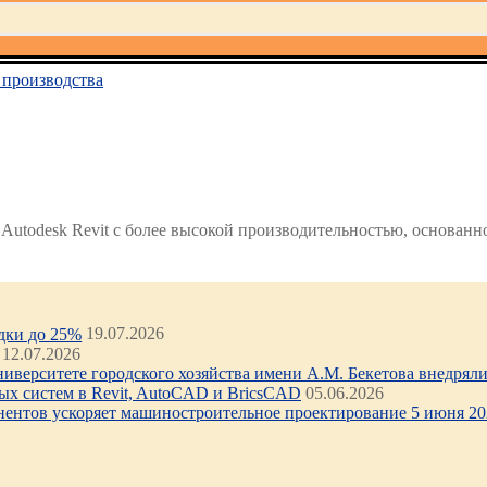
производства
utodesk Revit с более высокой производительностью, основанно
идки до 25%
19.07.2026
12.07.2026
иверситете городского хозяйства имени А.М. Бекетова внедряли 
х систем в Revit, AutoCAD и BricsCAD
05.06.2026
нентов ускоряет машиностроительное проектирование 5 июня 202