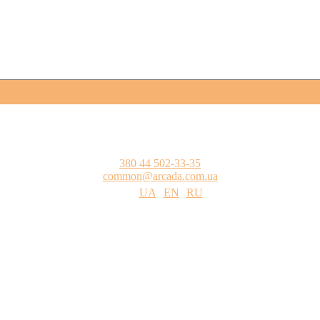
380 44 502-33-35
common@arcada.com.ua
UA
EN
RU
одства