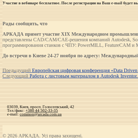
Участие в вебинаре бесплатное. После регистрации на Ваш e-mail будет 
Рады сообщить, что
АРКАДА примет участие XIX Международном промышленном 
представлены CAD/CAM/CAE-решения компаний Autodesk, Soli
программирования станков с ЧПУ: PowerMILL, FeatureCAM и 
До встречи в Киеве 24-27 ноября по адресу: Международны
Навигация
Предыдущая
Предыдущий
Европейская цифровая конференция «Data Drive
Следующая
запись:
Следующий
Работа с листовым материалом в Autodesk Inventor
по
запись:
записям
03039, Киев, просп. Голосеевський, 42
Тел./факс:
+380 44 502-33-35
e-mail:
common@arcada.com.ua
© 2026 АРКАДА. Усі права захищені.