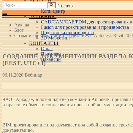
УСЛУГИ
Найти:
Учебный центр
Копи-центр
РЕШЕНИЯ
CAD/CAM/CAE/PDM для проектирования и 
Аркада
Fusion для проектирования и производства
Блог
Подготовка производства
Создание документации раздела КЖ в Autodesk Revit 2021
3D Маркетинг
КОНТАКТЫ
О нас
Партнеры
СОЗДАНИЕ ДОКУМЕНТАЦИИ РАЗДЕЛА КЖ В 
Вакансии
(EEST, UTC+3)
06.11.2020
Вебинар
ЧАО «Аркада», золотой партнер компании Autodesk, приглашае
и практике обмена и согласования проектной документации че
BIM проектирование подразумевает под собой создание трехм
документацию.