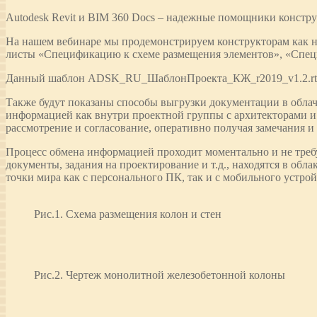
Autodesk Revit и BIM 360 Docs – надежные помощники констр
На нашем вебинаре мы продемонстрируем конструкторам как 
листы «Спецификацию к схеме размещения элементов», «Специ
Данный шаблон ADSK_RU_ШаблонПроекта_КЖ_r2019_v1.2.rte пом
Также будут показаны способы выгрузки документации в облач
информацией как внутри проектной группы с архитекторами и 
рассмотрение и согласование, оперативно получая замечания и
Процесс обмена информацией проходит моментально и не требу
документы, задания на проектирование и т.д., находятся в обл
точки мира как с персонального ПК, так и с мобильного устрой
Рис.1. Схема размещения колон и стен
Рис.2. Чертеж монолитной железобетонной колоны