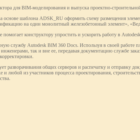
уктора для BIM-моделирования и выпуска проектно-строительно
на основе шаблона ADSK_RU оформить схему размещения элемен
фикацию на один монолитный железобетонный элемент», «Ведом
огает конструктору упростить и ускорить работу в Autodesk 
ную службу Autodesk BIM 360 Docs. Используя в своей работе 
инженерами, так и вне ее, передавая документацию службе зак
 корректировки.
ет разворачивания общих серверов и распечатку и отправку до
аке и любой из участников процесса проектирования, строительс
ства.