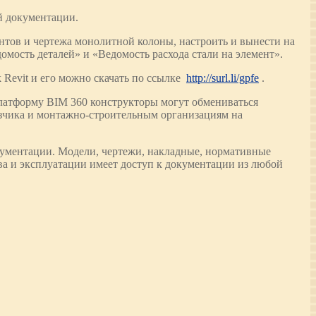
й документации.
тов и чертежа монолитной колоны, настроить и вынести на
ость деталей» и «Ведомость расхода стали на элемент».
Revit и его можно скачать по ссылке
http://surl.li/gpfe
.
платформу BIM 360 конструкторы могут обмениваться
азчика и монтажно-строительным организациям на
кументации. Модели, чертежи, накладные, нормативные
тва и эксплуатации имеет доступ к документации из любой