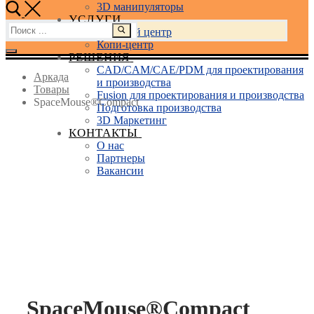
3D манипуляторы
УСЛУГИ
Найти:
Учебный центр
Копи-центр
РЕШЕНИЯ
CAD/CAM/CAE/PDM для проектирования
Аркада
и производства
Товары
Fusion для проектирования и производства
SpaceMouse®Compact
Подготовка производства
3D Маркетинг
КОНТАКТЫ
О нас
Партнеры
Вакансии
SpaceMouse®Compact