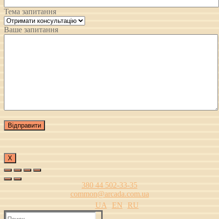
Тема запитання
Ваше запитання
Х
380 44 502-33-35
common@arcada.com.ua
UA
EN
RU
Найти: