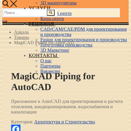
3D манипуляторы
УСЛУГИ
Найти:
Учебный центр
Копи-центр
РЕШЕНИЯ
CAD/CAM/CAE/PDM для проектирования
Аркада
и производства
Товары
Fusion для проектирования и производства
MagiCAD Piping for AutoCAD
Подготовка производства
3D Маркетинг
КОНТАКТЫ
О нас
Партнеры
Вакансии
MagiCAD Piping for
AutoCAD
Приложение к AutoCAD для проектирования и расчета
отопления, кондиционирования, водоснабжения и
канализации
Категория:
Архитектура и Строительство