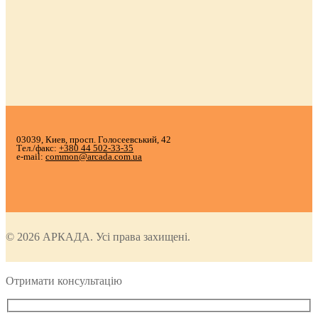
03039, Киев, просп. Голосеевський, 42
Тел./факс:
+380 44 502-33-35
e-mail:
common@arcada.com.ua
© 2026 АРКАДА. Усі права захищені.
Отримати консультацію