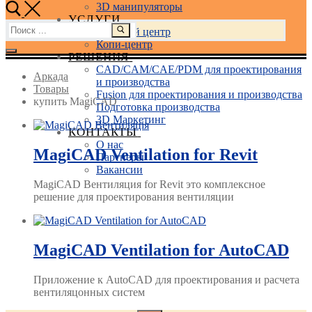
3D манипуляторы
УСЛУГИ
Найти:
Учебный центр
Копи-центр
РЕШЕНИЯ
CAD/CAM/CAE/PDM для проектирования
Аркада
и производства
Товары
Fusion для проектирования и производства
купить MagiCAD
Подготовка производства
3D Маркетинг
КОНТАКТЫ
О нас
MagiCAD Ventilation for Revit
Партнеры
Вакансии
MagiCAD Вентиляция for Revit это комплексное
решение для проектирования вентиляции
MagiCAD Ventilation for AutoCAD
Приложение к AutoCAD для проектирования и расчета
вентиляцонных систем