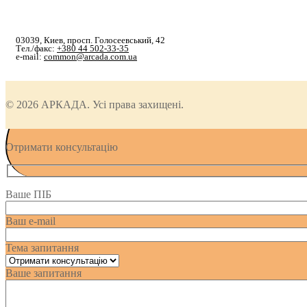
03039, Киев, просп. Голосеевський, 42
Тел./факс:
+380 44 502-33-35
e-mail:
common@arcada.com.ua
© 2026 АРКАДА. Усі права захищені.
Отримати консультацію
Ваше ПІБ
Ваш e-mail
Тема запитання
Ваше запитання