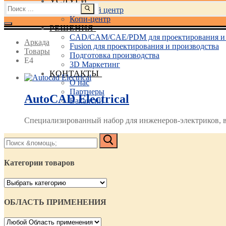
УСЛУГИ
Найти:
Учебный центр
Копи-центр
РЕШЕНИЯ
CAD/CAM/CAE/PDM для проектирования и 
Аркада
Fusion для проектирования и производства
Товары
Подготовка производства
Е4
3D Маркетинг
КОНТАКТЫ
О нас
Партнеры
AutoCAD Electrical
Вакансии
Специализированный набор для инженеров-электриков, вхо
Найти:
Категории товаров
ОБЛАСТЬ ПРИМЕНЕНИЯ