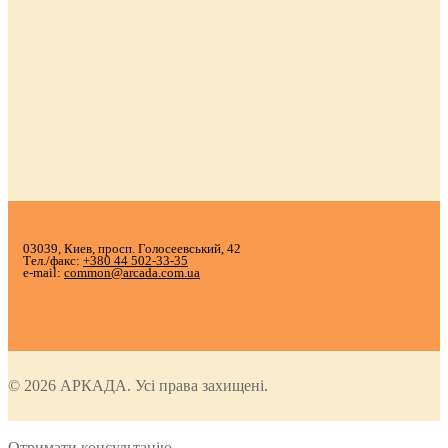
03039, Киев, просп. Голосеевський, 42
Тел./факс:
+380 44 502-33-35
e-mail:
common@arcada.com.ua
© 2026 АРКАДА. Усі права захищені.
Отримати консультацію