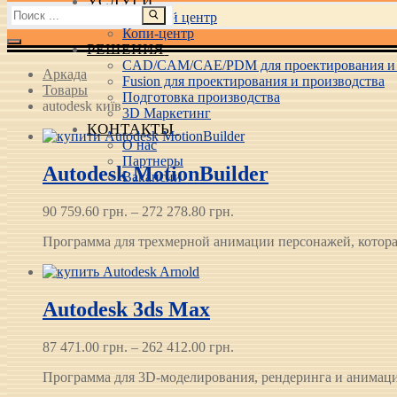
УСЛУГИ
Найти:
Учебный центр
Копи-центр
РЕШЕНИЯ
CAD/CAM/CAE/PDM для проектирования и 
Аркада
Fusion для проектирования и производства
Товары
Подготовка производства
autodesk київ
3D Маркетинг
КОНТАКТЫ
О нас
Партнеры
Autodesk MotionBuilder
Вакансии
Диапазон
90 759.60
грн.
–
272 278.80
грн.
цен:
Программа для трехмерной анимации персонажей, котора
90 759.60 грн.
–
272 278.80 грн.
Autodesk 3ds Max
Диапазон
87 471.00
грн.
–
262 412.00
грн.
цен:
Программа для 3D-моделирования, рендеринга и анимац
87 471.00 грн.
–