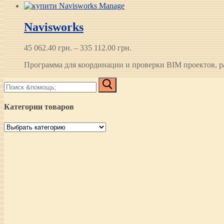
262 412.00 грн.
Navisworks
Диапазон
45 062.40
грн.
–
335 112.00
грн.
цен:
Программа для координации и проверки BIM проектов, 
45 062.40 грн.
–
Найти:
335 112.00 грн.
Категории товаров