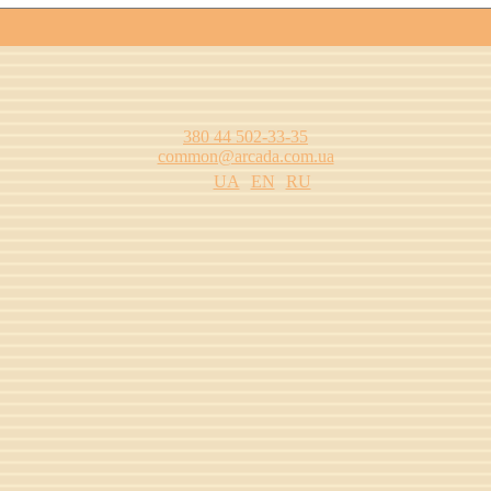
380 44 502-33-35
common@arcada.com.ua
UA
EN
RU
одства