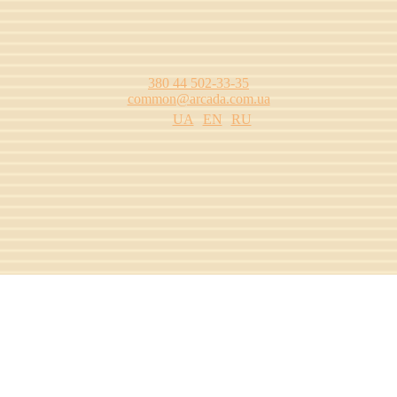
380 44 502-33-35
common@arcada.com.ua
UA
EN
RU
цтва