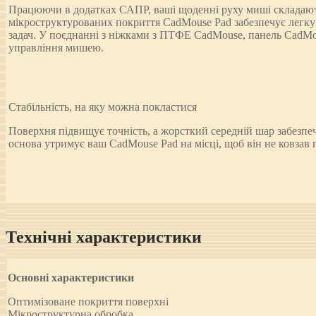
Працюючи в додатках САПР, ваші щоденні руху миші складають
мікроструктурованих покриття CadMouse Pad забезпечує легку
задач. У поєднанні з ніжками з ПТФЕ CadMouse, панель CadMou
управління мишею.
Стабільність, на яку можна покластися
Поверхня підвищує точність, а жорсткий середній шар забезпеч
основа утримує ваш CadMouse Pad на місці, щоб він не ковзав п
Технічні характеристики
Основні характеристики
Оптимізоване покриття поверхні
Мікроструктурна обробка