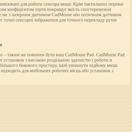
имізовані для роботи сенсора миші. Крім тактильних переваг
им коефіцієнтом тертя покращує якість спостереження
те ви з лазерним датчиком CadMouse або оптичним датчиком
ує точні сенсорні зображення для точного перекладу рухів
и
но – таким же повинен бути ваш CadMouse Pad. CadMouse Pad
 установок з високою роздільною здатністю і роботи в
 більшого бокового простору, щоб уникнути підйому миші.
підходить для мобільних робочих місць або установок з