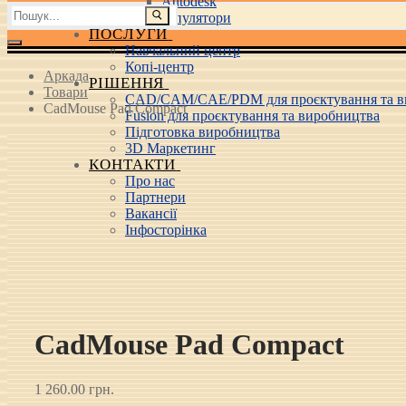
Autodesk
Пошук:
3D маніпулятори
ПОСЛУГИ
Навчальний центр
Копі-центр
Аркада
РІШЕННЯ
Товари
CAD/CAM/CAE/PDM для проєктування та в
CadMouse Pad Compact
Fusion для проєктування та виробництва
Підготовка виробництва
3D Маркетинг
КОНТАКТИ
Про нас
Партнери
Вакансії
Інфосторінка
CadMouse Pad Compact
1 260.00
грн.