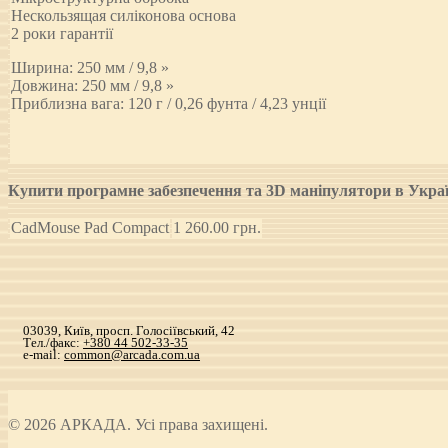
Нескользящая силіконова основа
2 роки гарантії
Ширина: 250 мм / 9,8 »
Довжина: 250 мм / 9,8 »
Приблизна вага: 120 г / 0,26 фунта / 4,23 унції
Купити програмне забезпечення та 3D маніпулятори в Укр
CadMouse Pad Compact
1 260.00
грн.
03039, Київ, просп. Голосіївський, 42
Тел./факс:
+380 44 502-33-35
e-mail:
common@arcada.com.ua
© 2026 АРКАДА. Усі права захищені.