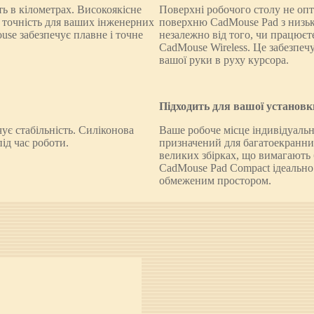
 в кілометрах. Високоякісне
Поверхні робочого столу не опт
 точність для ваших інженерних
поверхню CadMouse Pad з низьк
se забезпечує плавне і точне
незалежно від того, чи працює
CadMouse Wireless. Це забезпеч
вашої руки в руху курсора.
Підходить для вашої установк
ує стабільність. Силіконова
Ваше робоче місце індивідуаль
ід час роботи.
призначений для багатоекранних
великих збірках, що вимагають
CadMouse Pad Compact ідеально 
обмеженим простором.