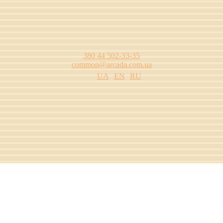
380 44 502-33-35
common@arcada.com.ua
UA
EN
RU
одства