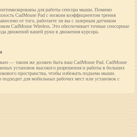
е оптимизированы для работы сенсора мыши. Помимо
хность CadMouse Pad с низким коэффициентом трения
ависимо от того, работаете ли вы с лазерным датчиком
ком CadMouse Wireless. Это обеспечивает точные сенсорные
ода движений вашей руки в движения курсора.
и
льно — таким же должен быть ваш CadMouse Pad. CadMouse
анных установок высокого разрешения и работы в больших
окового пространства, чтобы избежать подъема мыши.
 подходит для мобильных рабочих мест или установок с