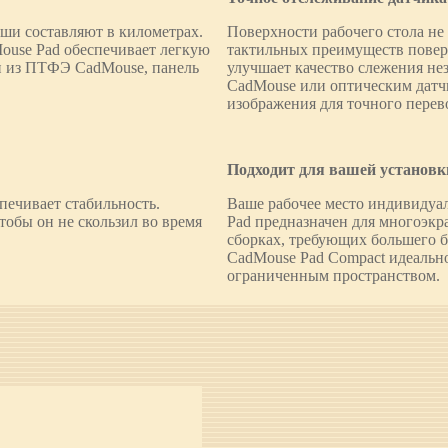
ши составляют в километрах.
Поверхности рабочего стола н
use Pad обеспечивает легкую
тактильных преимуществ повер
ми из ПТФЭ CadMouse, панель
улучшает качество слежения нез
CadMouse или оптическим датчи
изображения для точного перев
Подходит для вашей установк
печивает стабильность.
Ваше рабочее место индивидуа
тобы он не скользил во время
Pad предназначен для многоэкр
сборках, требующих большего б
CadMouse Pad Compact идеально
ограниченным пространством.