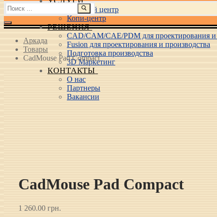
УСЛУГИ
Найти:
Учебный центр
Копи-центр
РЕШЕНИЯ
CAD/CAM/CAE/PDM для проектирования и 
Аркада
Fusion для проектирования и производства
Товары
Подготовка производства
CadMouse Pad Compact
3D Маркетинг
КОНТАКТЫ
О нас
Партнеры
Вакансии
CadMouse Pad Compact
1 260.00
грн.