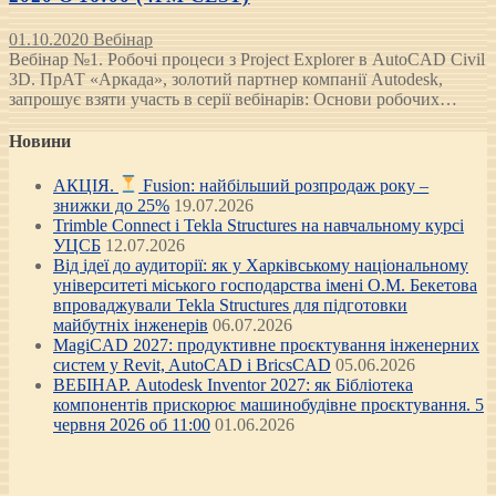
01.10.2020
Вебінар
Вебінар №1. Робочі процеси з Project Explorer в AutoCAD Civil
3D. ПрАТ «Аркада», золотий партнер компанії Autodesk,
запрошує взяти участь в серії вебінарів: Основи робочих…
Новини
АКЦІЯ.
Fusion: найбільший розпродаж року –
знижки до 25%
19.07.2026
Trimble Connect і Tekla Structures на навчальному курсі
УЦСБ
12.07.2026
Від ідеї до аудиторії: як у Харківському національному
університеті міського господарства імені О.М. Бекетова
впроваджували Tekla Structures для підготовки
майбутніх інженерів
06.07.2026
MagiCAD 2027: продуктивне проєктування інженерних
систем у Revit, AutoCAD і BricsCAD
05.06.2026
ВЕБІНАР. Autodesk Inventor 2027: як Бібліотека
компонентів прискорює машинобудівне проєктування. 5
червня 2026 об 11:00
01.06.2026