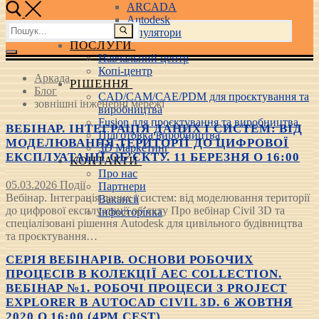
ARCADA
Autodesk
Пошук:
3D маніпулятори
ПОСЛУГИ
Навчальний центр
Копі-центр
Аркада
РІШЕННЯ
Блог
CAD/CAM/CAE/PDM для проєктування та
зовнішні інженерні мережі
виробництва
Fusion для проєктування та виробництва
ВЕБІНАР. ІНТЕГРАЦІЯ ДАНИХ І СИСТЕМ: ВІД
Підготовка виробництва
МОДЕЛЮВАННЯ ТЕРИТОРІЇ ДО ЦИФРОВОЇ
3D Маркетинг
ЕКСПЛУАТАЦІЇ ОБ’ЄКТУ. 11 БЕРЕЗНЯ О 16:00
КОНТАКТИ
Про нас
05.03.2026
Події
Партнери
Вебінар. Інтеграція даних і систем: від моделювання території
Вакансії
до цифрової експлуатації об’єкту Про вебінар Civil 3D та
Інфосторінка
спеціалізовані рішення Autodesk для цивільного будівництва
та проєктування…
СЕРІЯ ВЕБІНАРІВ. ОСНОВИ РОБОЧИХ
ПРОЦЕСІВ В КОЛЕКЦІЇ AEC COLLECTION.
ВЕБІНАР №1. РОБОЧІ ПРОЦЕСИ З PROJECT
EXPLORER В AUTOCAD CIVIL 3D. 6 ЖОВТНЯ
2020 О 16:00 (4PM CEST)