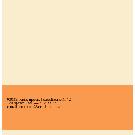
03039, Київ, просп. Голосіївський, 42
Тел./факс:
+380 44 502-33-35
e-mail:
common@arcada.com.ua