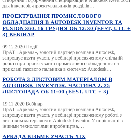
створення і оформлення специфікацій в Autodesk Revit 2021
для інженерів-проектувальників розділів…
ПРОЕКТУВАННЯ ПРОМИСЛОВОГО
ОБЛАДНАННЯ В AUTODESK INVENTOR ТА
FUSION 360. 16 ГРУДНЯ ОБ 12:30 (EEST, UTC +
3) ВЕБІНАР
09.12.2020
Події
ПрАТ «Аркада», золотий партнер компанії Autodesk,
запрошує взяти участь у вебінарі присвяченому спільній
роботі при проектуванні промислового обладнання на
прикладі газового пальника в системах Autodesk…
РОБОТА З ЛИСТОВИМ МАТЕРІАЛОМ В
AUTODESK INVENTOR. ЧАСТИНА 2. 25
ЛИСТОПАДА ОБ 11:00 (EEST, UTC + 3)
19.11.2020
Вебінар
ПрАТ «Аркада», золотий партнер компанії Autodesk,
запрошує взяти участь у вебінарі присвяченому роботі з
листовим матеріалом в Autodesk Inventor. У порівнянні з
іншими технологіями виробництва,…
АРКАДА ВІЗЬМЕ УЧАСТЬ XIX