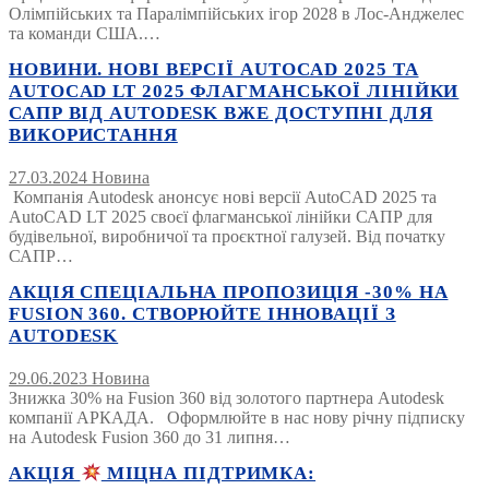
Олімпійських та Паралімпійських ігор 2028 в Лос-Анджелес
та команди США.…
НОВИНИ. НОВІ ВЕРСІЇ AUTOCAD 2025 ТА
AUTOCAD LT 2025 ФЛАГМАНСЬКОЇ ЛІНІЙКИ
САПР ВІД AUTODESK ВЖЕ ДОСТУПНІ ДЛЯ
ВИКОРИСТАННЯ
27.03.2024
Новина
Компанія Autodesk анонсує нові версії AutoCAD 2025 та
AutoCAD LT 2025 своєї флагманської лінійки САПР для
будівельної, виробничої та проєктної галузей. Від початку
САПР…
АКЦІЯ СПЕЦІАЛЬНА ПРОПОЗИЦІЯ -30% НА
FUSION 360. СТВОРЮЙТЕ ІННОВАЦІЇ З
AUTODESK
29.06.2023
Новина
Знижка 30% на Fusion 360 від золотого партнера Autodesk
компанії АРКАДА. Оформлюйте в нас нову річну підписку
на Autodesk Fusion 360 до 31 липня…
АКЦІЯ
МІЦНА ПІДТРИМКА: