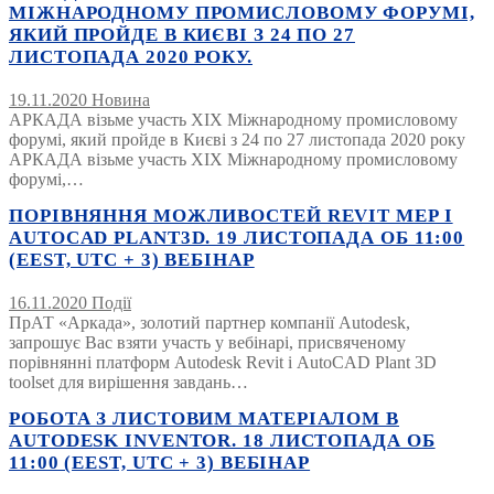
МІЖНАРОДНОМУ ПРОМИСЛОВОМУ ФОРУМІ,
ЯКИЙ ПРОЙДЕ В КИЄВІ З 24 ПО 27
ЛИСТОПАДА 2020 РОКУ.
19.11.2020
Новина
АРКАДА візьме участь XIX Міжнародному промисловому
форумі, який пройде в Києві з 24 по 27 листопада 2020 року
АРКАДА візьме участь XIX Міжнародному промисловому
форумі,…
ПОРІВНЯННЯ МОЖЛИВОСТЕЙ REVIT MEP І
AUTOCAD PLANT3D. 19 ЛИСТОПАДА ОБ 11:00
(EEST, UTC + 3) ВЕБІНАР
16.11.2020
Події
ПрАТ «Аркада», золотий партнер компанії Autodesk,
запрошує Вас взяти участь у вебінарі, присвяченому
порівнянні платформ Autodesk Revit і AutoCAD Plant 3D
toolset для вирішення завдань…
РОБОТА З ЛИСТОВИМ МАТЕРІАЛОМ В
AUTODESK INVENTOR. 18 ЛИСТОПАДА ОБ
11:00 (EEST, UTC + 3) ВЕБІНАР