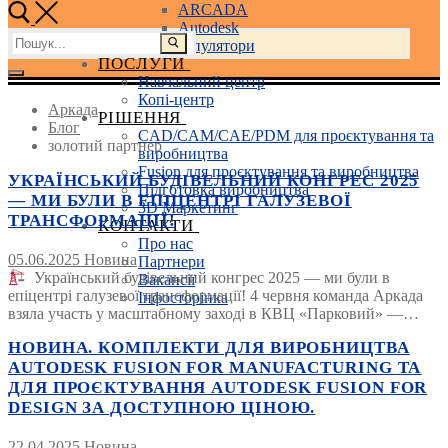
ARCADA
Autodesk
Пошук:
3D маніпулятори
ПОСЛУГИ
Навчальний центр
Копі-центр
Аркада
РІШЕННЯ
Блог
CAD/CAM/CAE/PDM для проєктування та
золотий партнер
виробництва
Fusion для проєктування та виробництва
УКРАЇНСЬКИЙ БУДІВЕЛЬНИЙ КОНГРЕС 2025
Підготовка виробництва
— МИ БУЛИ В ЕПІЦЕНТРІ ГАЛУЗЕВОЇ
3D Маркетинг
ТРАНСФОРМАЦІЇ!
КОНТАКТИ
Про нас
05.06.2025
Новина
Партнери
Український будівельний конгрес 2025 — ми були в
Вакансії
епіцентрі галузевої трансформації! 4 червня команда Аркада
Інфосторінка
взяла участь у масштабному заході в КВЦ «Парковий» —…
НОВИНА. КОМПЛЕКТИ ДЛЯ ВИРОБНИЦТВА
AUTODESK FUSION FOR MANUFACTURING ТА
ДЛЯ ПРОЄКТУВАННЯ AUTODESK FUSION FOR
DESIGN ЗА ДОСТУПНОЮ ЦІНОЮ.
22.04.2025
Новина