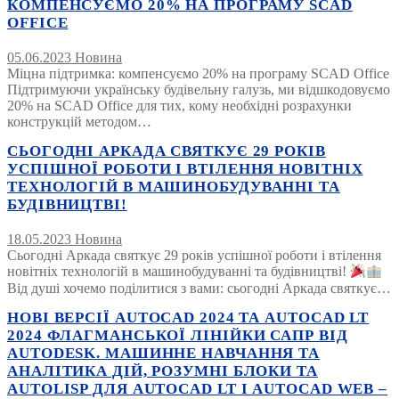
КОМПЕНСУЄМО 20% НА ПРОГРАМУ SCAD
OFFICE
05.06.2023
Новина
Міцна підтримка: компенсуємо 20% на програму SCAD Office
Підтримуючи українську будівельну галузь, ми відшкодовуємо
20% на SCAD Office для тих, кому необхідні розрахунки
конструкцій методом…
СЬОГОДНІ АРКАДА СВЯТКУЄ 29 РОКІВ
УСПІШНОЇ РОБОТИ І ВТІЛЕННЯ НОВІТНІХ
ТЕХНОЛОГІЙ В МАШИНОБУДУВАННІ ТА
БУДІВНИЦТВІ!
18.05.2023
Новина
Сьогодні Аркада святкує 29 років успішної роботи і втілення
новітніх технологій в машинобудуванні та будівництві!
Від душі хочемо поділитися з вами: сьогодні Аркада святкує…
НОВІ ВЕРСІЇ AUTOCAD 2024 ТА AUTOCAD LT
2024 ФЛАГМАНСЬКОЇ ЛІНІЙКИ САПР ВІД
AUTODESK. МАШИННЕ НАВЧАННЯ ТА
АНАЛІТИКА ДІЙ, РОЗУМНІ БЛОКИ ТА
AUTOLISP ДЛЯ AUTOCAD LT І AUTOCAD WEB –