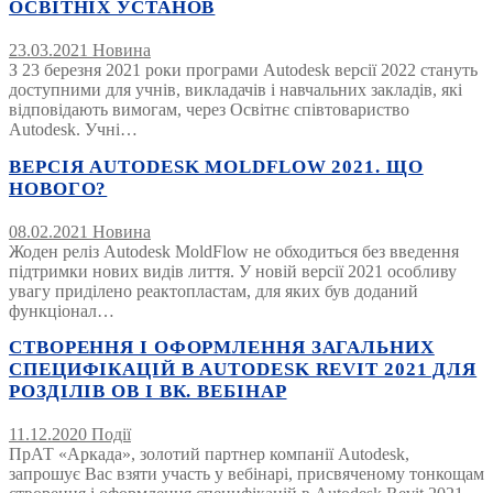
ОСВІТНІХ УСТАНОВ
23.03.2021
Новина
З 23 березня 2021 роки програми Autodesk версії 2022 стануть
доступними для учнів, викладачів і навчальних закладів, які
відповідають вимогам, через Освітнє співтовариство
Autodesk. Учні…
ВЕРСІЯ AUTODESK MOLDFLOW 2021. ЩО
НОВОГО?
08.02.2021
Новина
Жоден реліз Autodesk MoldFlow не обходиться без введення
підтримки нових видів лиття. У новій версії 2021 особливу
увагу приділено реактопластам, для яких був доданий
функціонал…
СТВОРЕННЯ І ОФОРМЛЕННЯ ЗАГАЛЬНИХ
СПЕЦИФІКАЦІЙ В AUTODESK REVIT 2021 ДЛЯ
РОЗДІЛІВ ОВ І ВК. ВЕБІНАР
11.12.2020
Події
ПрАТ «Аркада», золотий партнер компанії Autodesk,
запрошує Вас взяти участь у вебінарі, присвяченому тонкощам