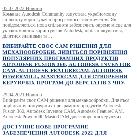
05.07.2022
Новина
Команда Autodesk Community запустила україномовну
спільноту користувачів програмного забезпечення. Як
повідомляється, нова спільнота забезпечить окреме місце для
україномовних користувачів Autodesk, щоб спілкуватися,
ділитися знаннями та…
ВИБИРАЙТЕ СВОЄ CAM РІШЕННЯ ДЛЯ
МЕХАНООБРОБКИ. ДИВІТЬСЯ ПОРІВНЯННЯ
ПОПУЛЯРНИХ ПРОГРАМНИХ ПРОДУКТІВ
AUTODESK FUSION 360, AUTODESK INVENTOR
CAM, AUTODESK FEATURECAM, AUTODESK
POWERMILL, MASTERCAM ДЛЯ СТВОРЕННЯ
КЕРУЮЧИХ ПРОГРАМ ДО ВЕРСТАТІВ З ЧПУ.
29.04.2021
Новина
Вибирайте своє CAM рішення для механообробки. Дивіться
порівняння популярних програмних продуктів Autodesk
Fusion 360, Autodesk Inventor CAM, Autodesk FeatureCAM,
Autodesk Powermill, MasterCAM для створення керуючих…
ДОСТУПНЕ НОВЕ ПРОГРАМНЕ
ЗАБЕЗПЕЧЕННЯ AUTODESK 2022 ДЛЯ