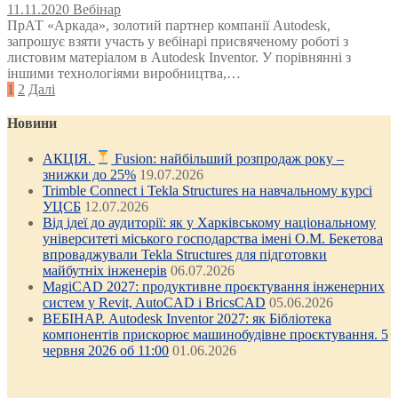
11.11.2020
Вебінар
ПрАТ «Аркада», золотий партнер компанії Autodesk,
запрошує взяти участь у вебінарі присвяченому роботі з
листовим матеріалом в Autodesk Inventor. У порівнянні з
іншими технологіями виробництва,…
Posts
1
2
Далі
pagination
Новини
АКЦІЯ.
Fusion: найбільший розпродаж року –
знижки до 25%
19.07.2026
Trimble Connect і Tekla Structures на навчальному курсі
УЦСБ
12.07.2026
Від ідеї до аудиторії: як у Харківському національному
університеті міського господарства імені О.М. Бекетова
впроваджували Tekla Structures для підготовки
майбутніх інженерів
06.07.2026
MagiCAD 2027: продуктивне проєктування інженерних
систем у Revit, AutoCAD і BricsCAD
05.06.2026
ВЕБІНАР. Autodesk Inventor 2027: як Бібліотека
компонентів прискорює машинобудівне проєктування. 5
червня 2026 об 11:00
01.06.2026