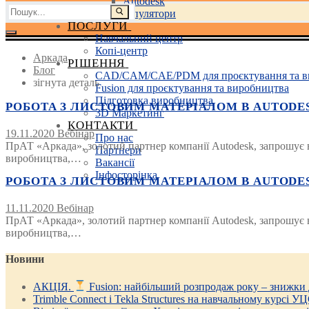
Autodesk
Пошук:
3D маніпулятори
ПОСЛУГИ
Навчальний центр
Копі-центр
Аркада
РІШЕННЯ
Блог
CAD/CAM/CAE/PDM для проєктування та в
зігнута деталь
Fusion для проєктування та виробництва
Підготовка виробництва
РОБОТА З ЛИСТОВИМ МАТЕРІАЛОМ В AUTODESK 
3D Маркетинг
КОНТАКТИ
19.11.2020
Вебінар
Про нас
ПрАТ «Аркада», золотий партнер компанії Autodesk, запрошує вз
Партнери
виробництва,…
Вакансії
Інфосторінка
РОБОТА З ЛИСТОВИМ МАТЕРІАЛОМ В AUTODESK 
11.11.2020
Вебінар
ПрАТ «Аркада», золотий партнер компанії Autodesk, запрошує вз
виробництва,…
Новини
АКЦІЯ.
Fusion: найбільший розпродаж року – знижки
Trimble Connect і Tekla Structures на навчальному курсі У