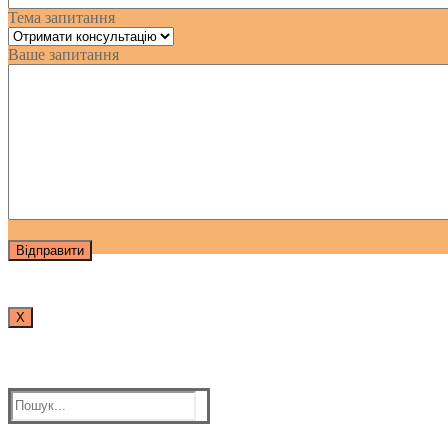
Тема запитання
Ваше запитання
Х
Пошук: