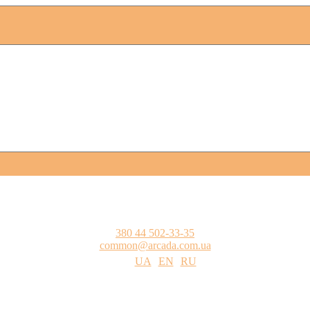
380 44 502-33-35
common@arcada.com.ua
UA
EN
RU