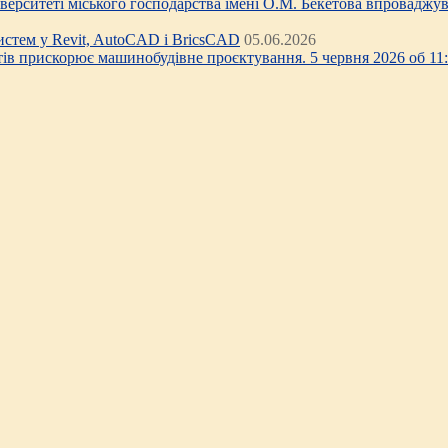
ніверситеті міського господарства імені О.М. Бекетова впроваджув
стем у Revit, AutoCAD і BricsCAD
05.06.2026
тів прискорює машинобудівне проєктування. 5 червня 2026 об 11