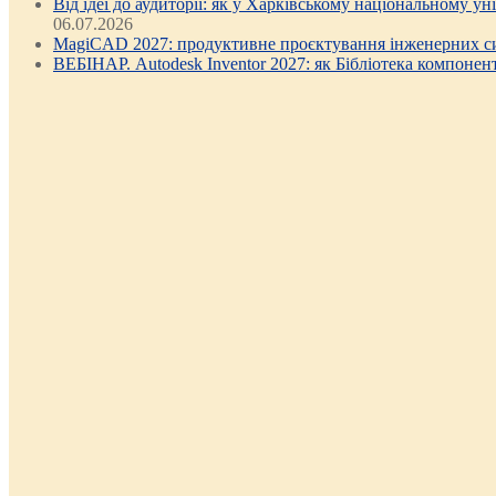
Від ідеї до аудиторії: як у Харківському національному у
06.07.2026
MagiCAD 2027: продуктивне проєктування інженерних си
ВЕБІНАР. Autodesk Inventor 2027: як Бібліотека компонен