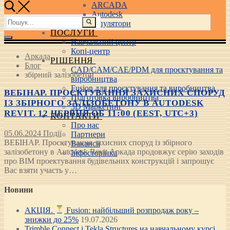
ARCADA
Autodesk
Пошук:
3D маніпулятори
ПОСЛУГИ
Навчальний центр
Копі-центр
Аркада
РІШЕННЯ
Блог
CAD/CAM/CAE/PDM для проєктування та
збірний залізобетон
виробництва
Fusion для проєктування та виробництва
ВЕБІНАР. ПРОЄКТУВАННЯ ЗАХИСНИХ СПОРУД
Підготовка виробництва
ІЗ ЗБІРНОГО ЗАЛІЗОБЕТОНУ В AUTODESK
3D Маркетинг
REVIT. 12 ЧЕРВНЯ ОБ 11:00 (EEST, UTC+3)
КОНТАКТИ
Про нас
05.06.2024
Події
Партнери
ВЕБІНАР. Проєктування захисних споруд із збірного
Вакансії
залізобетону в Autodesk Revit Аркада продовжує серію заходів
Інфосторінка
про BIM проектування будівельних конструкцій і запрошує
Вас взяти участь у…
Новини
АКЦІЯ.
Fusion: найбільший розпродаж року –
знижки до 25%
19.07.2026
Trimble Connect і Tekla Structures на навчальному курсі