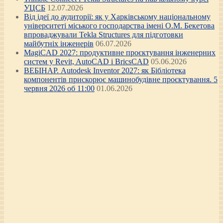
УЦСБ
12.07.2026
Від ідеї до аудиторії: як у Харківському національному
університеті міського господарства імені О.М. Бекетова
впроваджували Tekla Structures для підготовки
майбутніх інженерів
06.07.2026
MagiCAD 2027: продуктивне проєктування інженерних
систем у Revit, AutoCAD і BricsCAD
05.06.2026
ВЕБІНАР. Autodesk Inventor 2027: як Бібліотека
компонентів прискорює машинобудівне проєктування. 5
червня 2026 об 11:00
01.06.2026