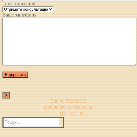
Тема запитання
Ваше запитання
Х
380 44 502-33-35
common@arcada.com.ua
UA
EN
RU
Пошук: