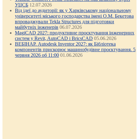
УЦСБ
12.07.2026
Від ідеї до аудиторії: як у Харківському національному
університеті міського господарства імені О.М. Бекетова
впроваджували Tekla Structures для підготовки
майбутніх інженерів
06.07.2026
MagiCAD 2027: продуктивне проєктування інженерних
систем у Revit, AutoCAD і BricsCAD
05.06.2026
ВЕБІНАР. Autodesk Inventor 2027: як Бібліотека
компонентів прискорює машинобудівне проєктування. 5
червня 2026 об 11:00
01.06.2026