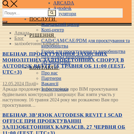
ARCADA
Autodesk
Пошук:
3D маніпулятори
ПОСЛУГИ
Навчальний центр
Копі-центр
Аркада
РІШЕННЯ
Блог
CAD/CAM/CAE/PDM для проєктування та
залізобетонні каркаси
виробництва
Fusion для проєктування та виробництва
ВЕБІНАР. ПРОЄКТУВАННЯ ЗАХИСНИХ
Підготовка виробництва
МОНОЛІТНИХ ЗАЛІЗОБЕТОННИХ СПОРУД В
3D Маркетинг
AUTODESK REVIT. 16 ТРАВНЯ ОБ 11:00 (EEST,
КОНТАКТИ
UTC+3)
Про нас
Партнери
12.05.2024
Події
Вакансії
Аркада продовжує серію заходів про BIM проектування
Інфосторінка
будівельних конструкцій і запрошує Вас взяти участь у
наступному. 16 травня 2024 року ми розкажемо Вам про
проєктування…
ВЕБІНАР. ЗВ’ЯЗОК AUTODESK REVIT І SCAD
OFFICE ПРИ ПРОЕКТУВАННІ
ЗАЛІЗОБЕТОННИХ КАРКАСІВ. 27 ЧЕРВНЯ ОБ
11:00 (EEST, UTC+3)