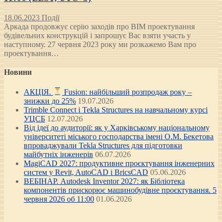
18.06.2023
Події
Аркада продовжує серію заходів про BIM проектування
будівельних конструкцій і запрошує Вас взяти участь у
наступному. 27 червня 2023 року ми розкажемо Вам про
проектування…
Новини
АКЦІЯ.
Fusion: найбільший розпродаж року –
знижки до 25%
19.07.2026
Trimble Connect і Tekla Structures на навчальному курсі
УЦСБ
12.07.2026
Від ідеї до аудиторії: як у Харківському національному
університеті міського господарства імені О.М. Бекетова
впроваджували Tekla Structures для підготовки
майбутніх інженерів
06.07.2026
MagiCAD 2027: продуктивне проєктування інженерних
систем у Revit, AutoCAD і BricsCAD
05.06.2026
ВЕБІНАР. Autodesk Inventor 2027: як Бібліотека
компонентів прискорює машинобудівне проєктування. 5
червня 2026 об 11:00
01.06.2026