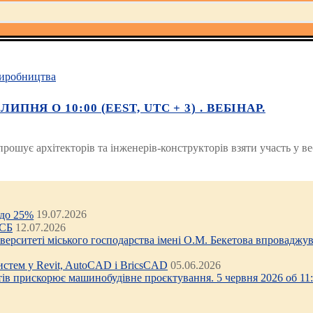
иробництва
ПНЯ О 10:00 (EEST, UTC + 3) . ВЕБІНАР.
ошує архітекторів та інженерів-конструкторів взяти участь у веб
 до 25%
19.07.2026
ЦСБ
12.07.2026
ніверситеті міського господарства імені О.М. Бекетова впроваджув
стем у Revit, AutoCAD і BricsCAD
05.06.2026
тів прискорює машинобудівне проєктування. 5 червня 2026 об 11