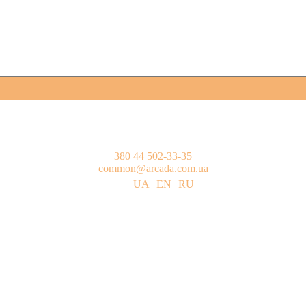
380 44 502-33-35
common@arcada.com.ua
UA
EN
RU
цтва