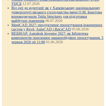
УЦСБ
12.07.2026
Від ідеї до аудиторії: як у Харківському національному
університеті міського господарства імені О.М. Бекетова
впроваджували Tekla Structures для підготовки
майбутніх інженерів
06.07.2026
MagiCAD 2027: продуктивне проєктування інженерних
систем у Revit, AutoCAD і BricsCAD
05.06.2026
ВЕБІНАР. Autodesk Inventor 2027: як Бібліотека
компонентів прискорює машинобудівне проєктування. 5
червня 2026 об 11:00
01.06.2026