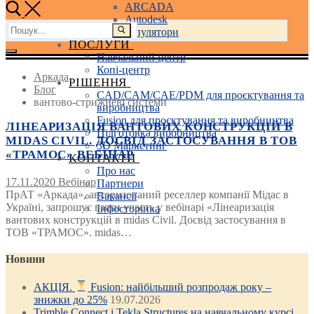
ARCADA
Autodesk
Пошук:
3D маніпулятори
ПОСЛУГИ
Навчальний центр
Копі-центр
Аркада
РІШЕННЯ
Блог
CAD/CAM/CAE/PDM для проєктування та
вантово-стрижневі системи
виробництва
Fusion для проєктування та виробництва
ЛІНЕАРИЗАЦІЯ ВАНТОВИХ КОНСТРУКЦІЙ В
Підготовка виробництва
MIDAS CIVIL. ДОСВІД ЗАСТОСУВАННЯ В ТОВ
3D Маркетинг
«ТРАМОС» ВЕБІНАР
КОНТАКТИ
Про нас
17.11.2020
Вебінар
Партнери
ПрАТ «Аркада», авторизований реселлер компанії Мідас в
Вакансії
Україні, запрошує взяти участь у вебінарі «Лінеаризація
Інфосторінка
вантових конструкцій в midas Civil. Досвід застосування в
ТОВ «ТРАМОС». midas…
Новини
АКЦІЯ.
Fusion: найбільший розпродаж року –
знижки до 25%
19.07.2026
Trimble Connect і Tekla Structures на навчальному курсі