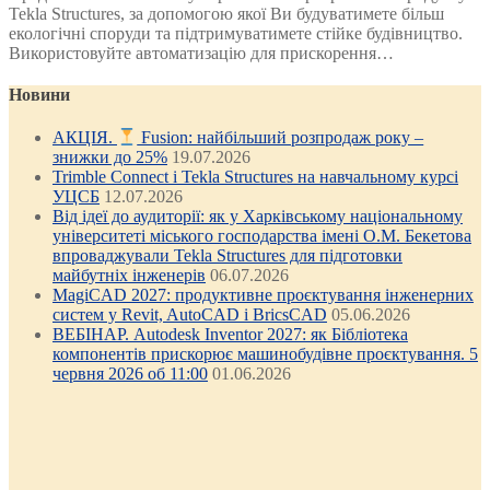
Tekla Structures, за допомогою якої Ви будуватимете більш
екологічні споруди та підтримуватимете стійке будівництво.
Використовуйте автоматизацію для прискорення…
Новини
АКЦІЯ.
Fusion: найбільший розпродаж року –
знижки до 25%
19.07.2026
Trimble Connect і Tekla Structures на навчальному курсі
УЦСБ
12.07.2026
Від ідеї до аудиторії: як у Харківському національному
університеті міського господарства імені О.М. Бекетова
впроваджували Tekla Structures для підготовки
майбутніх інженерів
06.07.2026
MagiCAD 2027: продуктивне проєктування інженерних
систем у Revit, AutoCAD і BricsCAD
05.06.2026
ВЕБІНАР. Autodesk Inventor 2027: як Бібліотека
компонентів прискорює машинобудівне проєктування. 5
червня 2026 об 11:00
01.06.2026