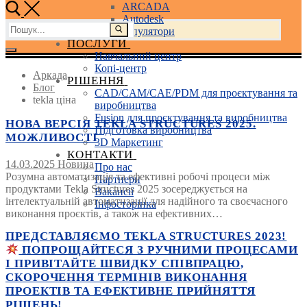
ARCADA
Autodesk
Пошук:
3D маніпулятори
ПОСЛУГИ
Навчальний центр
Копі-центр
Аркада
РІШЕННЯ
Блог
CAD/CAM/CAE/PDM для проєктування та
tekla ціна
виробництва
Fusion для проєктування та виробництва
НОВА ВЕРСІЯ TEKLA STRUCTURES 2025.
Підготовка виробництва
МОЖЛИВОСТІ
3D Маркетинг
КОНТАКТИ
14.03.2025
Новина
Про нас
Розумна автоматизація та ефективні робочі процеси між
Партнери
продуктами Tekla Structures 2025 зосереджується на
Вакансії
інтелектуальній автоматизації для надійного та своєчасного
Інфосторінка
виконання проєктів, а також на ефективних…
ПРЕДСТАВЛЯЄМО TEKLA STRUCTURES 2023!
ПОПРОЩАЙТЕСЯ З РУЧНИМИ ПРОЦЕСАМИ
І ПРИВІТАЙТЕ ШВИДКУ СПІВПРАЦЮ,
СКОРОЧЕННЯ ТЕРМІНІВ ВИКОНАННЯ
ПРОЕКТІВ ТА ЕФЕКТИВНЕ ПРИЙНЯТТЯ
РІШЕНЬ!