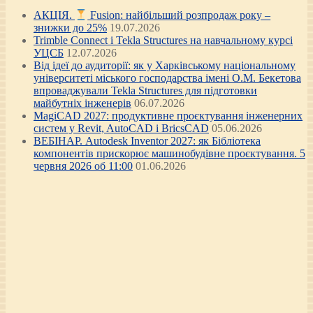
АКЦІЯ.
Fusion: найбільший розпродаж року –
знижки до 25%
19.07.2026
Trimble Connect і Tekla Structures на навчальному курсі
УЦСБ
12.07.2026
Від ідеї до аудиторії: як у Харківському національному
університеті міського господарства імені О.М. Бекетова
впроваджували Tekla Structures для підготовки
майбутніх інженерів
06.07.2026
MagiCAD 2027: продуктивне проєктування інженерних
систем у Revit, AutoCAD і BricsCAD
05.06.2026
ВЕБІНАР. Autodesk Inventor 2027: як Бібліотека
компонентів прискорює машинобудівне проєктування. 5
червня 2026 об 11:00
01.06.2026