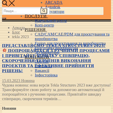
ARCADA
Autodesk
Пошук:
3D маніпулятори
ПОСЛУГИ
Навчальний центр
Копі-центр
Аркада
РІШЕННЯ
Блог
CAD/CAM/CAE/PDM для проєктування та
tekla 2023
виробництва
Fusion для проєктування та виробництва
ПРЕДСТАВЛЯЄМО TEKLA STRUCTURES 2023!
Підготовка виробництва
ПОПРОЩАЙТЕСЯ З РУЧНИМИ ПРОЦЕСАМИ
3D Маркетинг
І ПРИВІТАЙТЕ ШВИДКУ СПІВПРАЦЮ,
КОНТАКТИ
СКОРОЧЕННЯ ТЕРМІНІВ ВИКОНАННЯ
Про нас
ПРОЕКТІВ ТА ЕФЕКТИВНЕ ПРИЙНЯТТЯ
Партнери
Вакансії
РІШЕНЬ!
Інфосторінка
15.03.2023
Новина
Чудова новина: нова версія Tekla Structures 2023 вже доступна!
Трансформуйте свою роботу за допомогою автоматизації й
попрощайтеся з ручними процесами. Привітайте швидку
співпрацю, скорочення термінів…
Новини