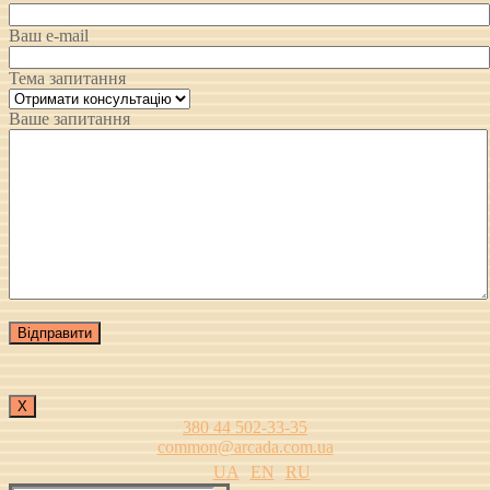
Ваш e-mail
Тема запитання
Ваше запитання
Х
380 44 502-33-35
common@arcada.com.ua
UA
EN
RU