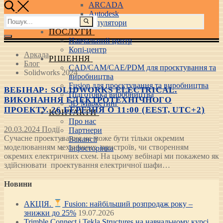
ARCADA
Autodesk
Пошук:
3D маніпулятори
ПОСЛУГИ
Навчальний центр
Копі-центр
Аркада
РІШЕННЯ
Блог
CAD/CAM/CAE/PDM для проєктування та
Solidworks 2024
виробництва
Fusion для проєктування та виробництва
ВЕБІНАР: SOLIDWORKS ELECTRICAL.
Підготовка виробництва
ВИКОНАННЯ ЕЛЕКТРОТЕХНІЧНОГО
3D Маркетинг
ПРОЕКТУ. 26 БЕРЕЗНЯ О 11:00 (EEST, UTC+2)
КОНТАКТИ
Про нас
20.03.2024
Події
Партнери
Сучасне проектування не може бути тільки окремим
Вакансії
моделюванням механічних пристроїв, чи створенням
Інфосторінка
окремих електричних схем. На цьому вебінарі ми покажемо як
здійснювати проектування електричної шафи…
Новини
АКЦІЯ.
Fusion: найбільший розпродаж року –
знижки до 25%
19.07.2026
Trimble Connect і Tekla Structures на навчальному курсі