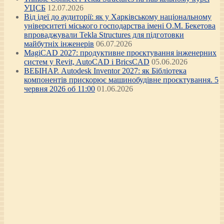
УЦСБ
12.07.2026
Від ідеї до аудиторії: як у Харківському національному
університеті міського господарства імені О.М. Бекетова
впроваджували Tekla Structures для підготовки
майбутніх інженерів
06.07.2026
MagiCAD 2027: продуктивне проєктування інженерних
систем у Revit, AutoCAD і BricsCAD
05.06.2026
ВЕБІНАР. Autodesk Inventor 2027: як Бібліотека
компонентів прискорює машинобудівне проєктування. 5
червня 2026 об 11:00
01.06.2026