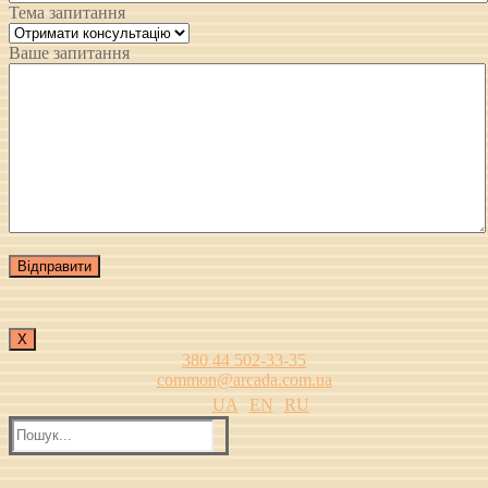
Тема запитання
Ваше запитання
Х
380 44 502-33-35
common@arcada.com.ua
UA
EN
RU
Пошук: