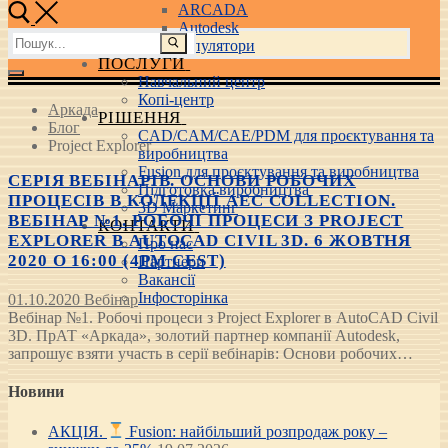
ARCADA
Autodesk
Пошук:
3D маніпулятори
ПОСЛУГИ
Навчальний центр
Копі-центр
Аркада
РІШЕННЯ
Блог
CAD/CAM/CAE/PDM для проєктування та
Project Explorer
виробництва
Fusion для проєктування та виробництва
СЕРІЯ ВЕБІНАРІВ. ОСНОВИ РОБОЧИХ
Підготовка виробництва
ПРОЦЕСІВ В КОЛЕКЦІЇ AEC COLLECTION.
3D Маркетинг
ВЕБІНАР №1. РОБОЧІ ПРОЦЕСИ З PROJECT
КОНТАКТИ
EXPLORER В AUTOCAD CIVIL 3D. 6 ЖОВТНЯ
Про нас
2020 О 16:00 (4PM CEST)
Партнери
Вакансії
Інфосторінка
01.10.2020
Вебінар
Вебінар №1. Робочі процеси з Project Explorer в AutoCAD Civil
3D. ПрАТ «Аркада», золотий партнер компанії Autodesk,
запрошує взяти участь в серії вебінарів: Основи робочих…
Новини
АКЦІЯ.
Fusion: найбільший розпродаж року –