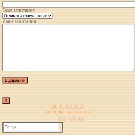
Тема запитання
Ваше запитання
Х
380 44 502-33-35
common@arcada.com.ua
UA
EN
RU
Пошук: