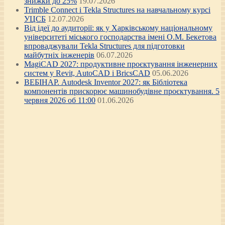
знижки до 25%
19.07.2026
Trimble Connect і Tekla Structures на навчальному курсі
УЦСБ
12.07.2026
Від ідеї до аудиторії: як у Харківському національному
університеті міського господарства імені О.М. Бекетова
впроваджували Tekla Structures для підготовки
майбутніх інженерів
06.07.2026
MagiCAD 2027: продуктивне проєктування інженерних
систем у Revit, AutoCAD і BricsCAD
05.06.2026
ВЕБІНАР. Autodesk Inventor 2027: як Бібліотека
компонентів прискорює машинобудівне проєктування. 5
червня 2026 об 11:00
01.06.2026