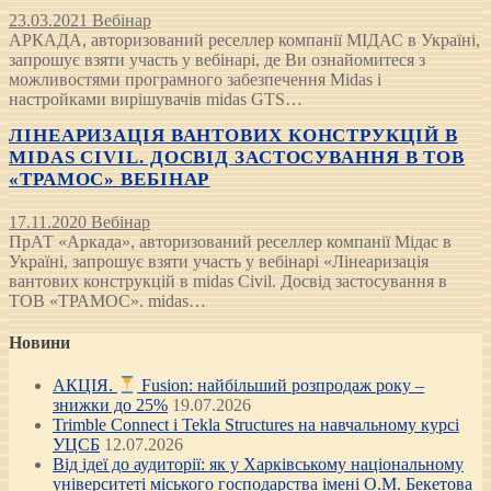
23.03.2021
Вебінар
АРКАДА, авторизований реселлер компанії МІДАС в Україні,
запрошує взяти участь у вебінарі, де Ви ознайомитеся з
можливостями програмного забезпечення Midas і
настройками вирішувачів midas GTS…
ЛІНЕАРИЗАЦІЯ ВАНТОВИХ КОНСТРУКЦІЙ В
MIDAS CIVIL. ДОСВІД ЗАСТОСУВАННЯ В ТОВ
«ТРАМОС» ВЕБІНАР
17.11.2020
Вебінар
ПрАТ «Аркада», авторизований реселлер компанії Мідас в
Україні, запрошує взяти участь у вебінарі «Лінеаризація
вантових конструкцій в midas Civil. Досвід застосування в
ТОВ «ТРАМОС». midas…
Новини
АКЦІЯ.
Fusion: найбільший розпродаж року –
знижки до 25%
19.07.2026
Trimble Connect і Tekla Structures на навчальному курсі
УЦСБ
12.07.2026
Від ідеї до аудиторії: як у Харківському національному
університеті міського господарства імені О.М. Бекетова