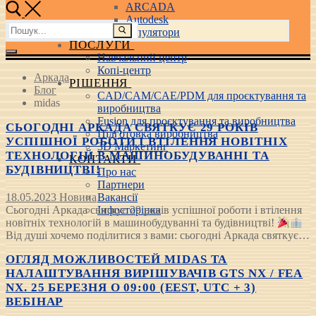
ARCADA
Autodesk
Пошук:
3D маніпулятори
ПОСЛУГИ
Навчальний центр
Копі-центр
Аркада
РІШЕННЯ
Блог
CAD/CAM/CAE/PDM для проєктування та
midas
виробництва
Fusion для проєктування та виробництва
СЬОГОДНІ АРКАДА СВЯТКУЄ 29 РОКІВ
Підготовка виробництва
УСПІШНОЇ РОБОТИ І ВТІЛЕННЯ НОВІТНІХ
3D Маркетинг
ТЕХНОЛОГІЙ В МАШИНОБУДУВАННІ ТА
КОНТАКТИ
БУДІВНИЦТВІ!
Про нас
Партнери
18.05.2023
Новина
Вакансії
Сьогодні Аркада святкує 29 років успішної роботи і втілення
Інфосторінка
новітніх технологій в машинобудуванні та будівництві!
Від душі хочемо поділитися з вами: сьогодні Аркада святкує…
ОГЛЯД МОЖЛИВОСТЕЙ MIDAS ТА
НАЛАШТУВАННЯ ВИРІШУВАЧІВ GTS NX / FEA
NX. 25 БЕРЕЗНЯ О 09:00 (EEST, UTC + 3)
ВЕБІНАР