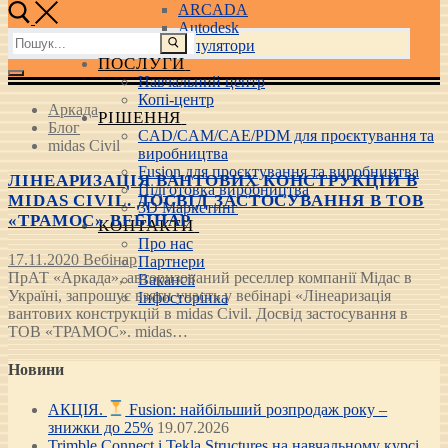
ARCADA
Autodesk
Пошук:
3D маніпулятори
ПОСЛУГИ
Навчальний центр
Копі-центр
Аркада
РІШЕННЯ
Блог
CAD/CAM/CAE/PDM для проєктування та
midas Civil
виробництва
Fusion для проєктування та виробництва
ЛІНЕАРИЗАЦІЯ ВАНТОВИХ КОНСТРУКЦІЙ В
Підготовка виробництва
MIDAS CIVIL. ДОСВІД ЗАСТОСУВАННЯ В ТОВ
3D Маркетинг
«ТРАМОС» ВЕБІНАР
КОНТАКТИ
Про нас
17.11.2020
Вебінар
Партнери
ПрАТ «Аркада», авторизований реселлер компанії Мідас в
Вакансії
Україні, запрошує взяти участь у вебінарі «Лінеаризація
Інфосторінка
вантових конструкцій в midas Civil. Досвід застосування в
ТОВ «ТРАМОС». midas…
Новини
АКЦІЯ.
Fusion: найбільший розпродаж року –
знижки до 25%
19.07.2026
Trimble Connect і Tekla Structures на навчальному курсі