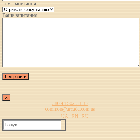
Тема запитання
Ваше запитання
Х
380 44 502-33-35
common@arcada.com.ua
UA
EN
RU
Пошук: