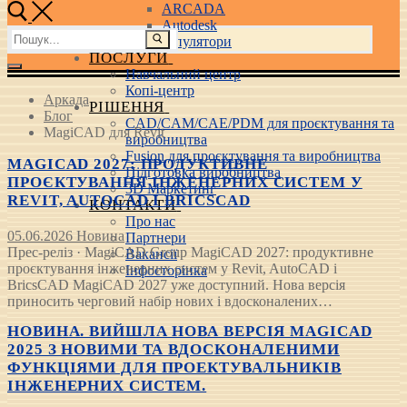
ARCADA
Autodesk
Пошук:
3D маніпулятори
ПОСЛУГИ
Навчальний центр
Копі-центр
Аркада
РІШЕННЯ
Блог
CAD/CAM/CAE/PDM для проєктування та
MagiCAD для Revit
виробництва
Fusion для проєктування та виробництва
MAGICAD 2027: ПРОДУКТИВНЕ
Підготовка виробництва
ПРОЄКТУВАННЯ ІНЖЕНЕРНИХ СИСТЕМ У
3D Маркетинг
REVIT, AUTOCAD І BRICSCAD
КОНТАКТИ
Про нас
05.06.2026
Новина
Партнери
Прес-реліз · MagiCAD Group MagiCAD 2027: продуктивне
Вакансії
проєктування інженерних систем у Revit, AutoCAD і
Інфосторінка
BricsCAD MagiCAD 2027 уже доступний. Нова версія
приносить черговий набір нових і вдосконалених…
НОВИНА. ВИЙШЛА НОВА ВЕРСІЯ MAGICAD
2025 З НОВИМИ ТА ВДОСКОНАЛЕНИМИ
ФУНКЦІЯМИ ДЛЯ ПРОЕКТУВАЛЬНИКІВ
ІНЖЕНЕРНИХ СИСТЕМ.