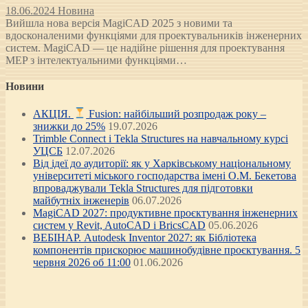
18.06.2024
Новина
Вийшла нова версія MagiCAD 2025 з новими та
вдосконаленими функціями для проектувальників інженерних
систем. MagiCAD — це надійне рішення для проектування
MEP з інтелектуальними функціями…
Новини
АКЦІЯ.
Fusion: найбільший розпродаж року –
знижки до 25%
19.07.2026
Trimble Connect і Tekla Structures на навчальному курсі
УЦСБ
12.07.2026
Від ідеї до аудиторії: як у Харківському національному
університеті міського господарства імені О.М. Бекетова
впроваджували Tekla Structures для підготовки
майбутніх інженерів
06.07.2026
MagiCAD 2027: продуктивне проєктування інженерних
систем у Revit, AutoCAD і BricsCAD
05.06.2026
ВЕБІНАР. Autodesk Inventor 2027: як Бібліотека
компонентів прискорює машинобудівне проєктування. 5
червня 2026 об 11:00
01.06.2026