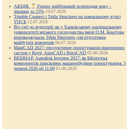
АКЦІЯ.
Fusion: найбільший розпродаж року –
знижки до 25%
19.07.2026
Trimble Connect і Tekla Structures на навчальному курсі
УЦСБ
12.07.2026
Від ідеї до аудиторії: як у Харківському національному
університеті міського господарства імені О.М. Бекетова
впроваджували Tekla Structures для підготовки
майбутніх інженерів
06.07.2026
MagiCAD 2027: продуктивне проєктування інженерних
систем у Revit, AutoCAD і BricsCAD
05.06.2026
ВЕБІНАР. Autodesk Inventor 2027: як Бібліотека
компонентів прискорює машинобудівне проєктування. 5
червня 2026 об 11:00
01.06.2026