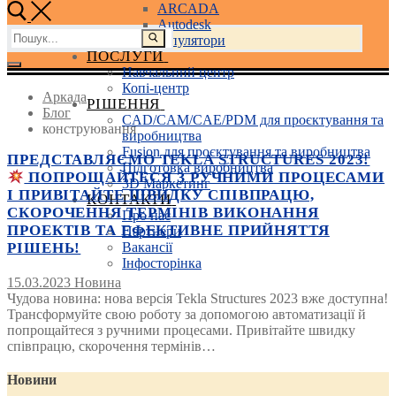
ARCADA
Autodesk
Пошук:
3D маніпулятори
ПОСЛУГИ
Навчальний центр
Копі-центр
Аркада
РІШЕННЯ
Блог
CAD/CAM/CAE/PDM для проєктування та
конструювання
виробництва
Fusion для проєктування та виробництва
ПРЕДСТАВЛЯЄМО TEKLA STRUCTURES 2023!
Підготовка виробництва
ПОПРОЩАЙТЕСЯ З РУЧНИМИ ПРОЦЕСАМИ
3D Маркетинг
І ПРИВІТАЙТЕ ШВИДКУ СПІВПРАЦЮ,
КОНТАКТИ
СКОРОЧЕННЯ ТЕРМІНІВ ВИКОНАННЯ
Про нас
ПРОЕКТІВ ТА ЕФЕКТИВНЕ ПРИЙНЯТТЯ
Партнери
Вакансії
РІШЕНЬ!
Інфосторінка
15.03.2023
Новина
Чудова новина: нова версія Tekla Structures 2023 вже доступна!
Трансформуйте свою роботу за допомогою автоматизації й
попрощайтеся з ручними процесами. Привітайте швидку
співпрацю, скорочення термінів…
Новини