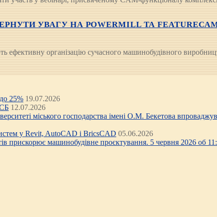
РНУТИ УВАГУ НА POWERMILL ТА FEATURECAM. 8 
ують ефективну організацію сучасного машинобудівного виробниц
 до 25%
19.07.2026
ЦСБ
12.07.2026
ніверситеті міського господарства імені О.М. Бекетова впроваджув
стем у Revit, AutoCAD і BricsCAD
05.06.2026
тів прискорює машинобудівне проєктування. 5 червня 2026 об 11