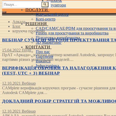
Autodesk
Пошук:
3D маніпулятори
ПОСЛУГИ
Навчальний центр
Копі-центр
Аркада
РІШЕННЯ
Блог
CAD/CAM/CAE/PDM для проєктування та в
керуюча програма
Fusion для проєктування та виробництва
Підготовка виробництва
ВЕБІНАР СУЧАСНІ МЕТОДИ ПРОЕКТУВАННЯ ТА 
3D Маркетинг
КОНТАКТИ
15.04.2022
Події
Про нас
ПрАТ «Аркада», золотий партнер компанії Autodesk, запрошує 
Партнери
партіями різних модифікацій моделей…
Вакансії
Інфосторінка
ВЕРИФІКАЦІЯ ОБРОБКИ ТА НАЛАГОДЖЕННЯ КЕ
(EEST, UTC + 3) ВЕБІНАР
12.10.2021
Вебінар
CAMplete верифікація керуючих програм - сучасне рішення для
Autodesk CAMplete для…
ДОКЛАДНИЙ РОЗБІР СТРАТЕГІЙ ТА МОЖЛИВОСТЕ
12.10.2021
Вебінар
АРКАДА, золотий партнер компанії Autodesk, запрошує Вас взя