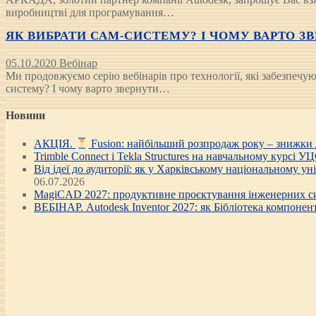
виробництві для програмування…
ЯК ВИБРАТИ САМ-СИСТЕМУ? І ЧОМУ ВАРТО ЗВЕ
05.10.2020
Вебінар
Ми продовжуємо серію вебінарів про технології, які забезпеч
систему? І чому варто звернути…
Новини
АКЦІЯ.
Fusion: найбільший розпродаж року – знижки
Trimble Connect і Tekla Structures на навчальному курсі У
Від ідеї до аудиторії: як у Харківському національному у
06.07.2026
MagiCAD 2027: продуктивне проєктування інженерних си
ВЕБІНАР. Autodesk Inventor 2027: як Бібліотека компонен