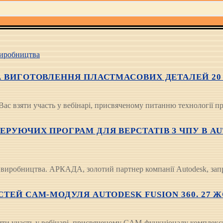
иробництва
ВИГОТОВЛЕННЯ ПЛАСТМАСОВИХ ДЕТАЛЕЙ 20 КВІ
Вас взяти участь у вебінарі, присвяченому питанню технології 
РУЮЧИХ ПРОГРАМ ДЛЯ ВЕРСТАТІВ З ЧПУ В AUT
 виробництва. АРКАДА, золотий партнер компанії Autodesk, зап
Й CAM-МОДУЛЯ AUTODESK FUSION 360. 27 ЖОВТ
ти участь у вебінарі, присвяченому CAM-функціоналу комплексн