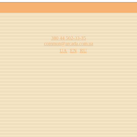
380 44 502-33-35
common@arcada.com.ua
UA
EN
RU
цтва