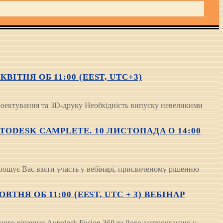
ТНЯ ОБ 11:00 (EEST, UTC+3)
проектування та 3D-друку Необхідність випуску невеликими
ODESK CAMPLETE. 10 ЛИСТОПАДА О 14:00
рошує Вас взяти участь у вебінарі, присвяченому рішенню
НЯ ОБ 11:00 (EEST, UTC + 3) ВЕБІНАР
ого рішення Autodesk Fusion 360 та його застосуванню у