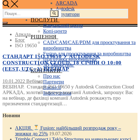
ARCADA
Autodesk
Пошук:
3D маніпулятори
ПОСЛУГИ
Навчальний центр
Копі-центр
Аркада
РІШЕННЯ
Блог
CAD/CAM/CAE/PDM для проєктування та
ISO 19650
виробництва
Fusion для проєктування та виробництва
СТАНДАРТ ISO 19650 У AUTODESK
Підготовка виробництва
CONSTRUCTION CLOUD. 18 СІЧНЯ О 10:00
3D Маркетинг
(EEST, UTC+3) ВЕБІНАР
КОНТАКТИ
Про нас
10.01.2022
Вебінар
Партнери
ВЕБІНАР. Стандарт ISO 19650 у Autodesk Construction Cloud
Вакансії
АРКАДА, золотий партнер компанії Autodesk, запрошує Вас
Інфосторінка
на вебінар, де фахівці компанії Autodesk розкажуть про
призначення стандартизації…
Новини
АКЦІЯ.
Fusion: найбільший розпродаж року –
знижки до 25%
19.07.2026
Trimble Connect і Tekla Structures на навчальному курсі