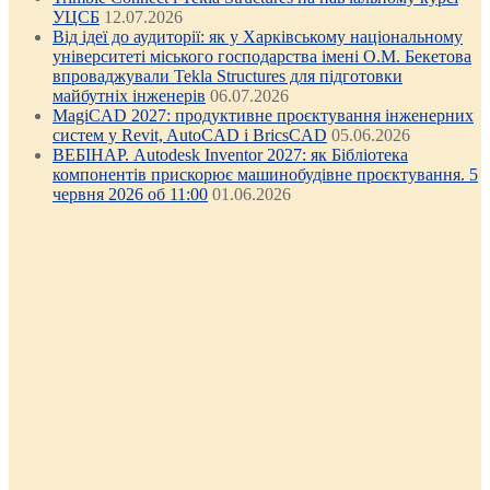
УЦСБ
12.07.2026
Від ідеї до аудиторії: як у Харківському національному
університеті міського господарства імені О.М. Бекетова
впроваджували Tekla Structures для підготовки
майбутніх інженерів
06.07.2026
MagiCAD 2027: продуктивне проєктування інженерних
систем у Revit, AutoCAD і BricsCAD
05.06.2026
ВЕБІНАР. Autodesk Inventor 2027: як Бібліотека
компонентів прискорює машинобудівне проєктування. 5
червня 2026 об 11:00
01.06.2026